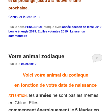
et se prolonge jusqu’à la nouvelle lune
prochaine.
Continuer la lecture
→
Publié dans
FENG-SHUI
|
Marqué avec
année cochon de terre 2019
,
bonne énergie 2019
,
Étoiles volantes 2019
|
Laisser un
commentaire
Votre animal zodiaque
3
Publié le
01/25/2019
animal du zodiaque
Voici votre
en fonction de votre date de naissance
, les
années
ne sont pas les mêmes
ATTENTION
en Chine. Elles
5 février en
commencent énergiquement le