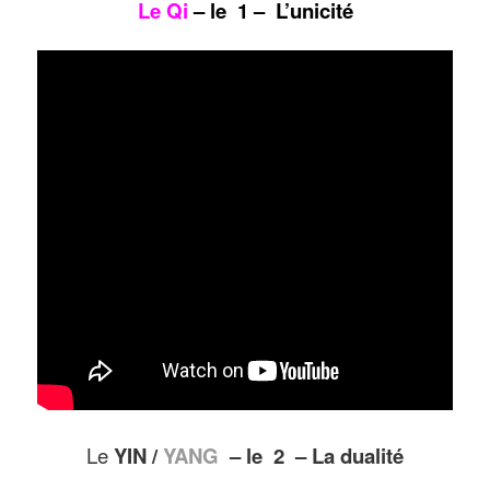
Le
Qi
– le 1 – L’unicité
Le
YIN /
YANG
– le 2 – La dualité