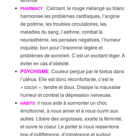
féminité
Calmant, le rouge mélangé au blanc
PHARMACY
:
harmonise les problèmes cardiaques, l’angine
de poitrine, les troubles circulatoires, les
maladies du sang, l’asthme, combat la
neurasthénie, les pensées négatives, l’humeur
inquiète, bon pour l’insomnie légère et
problèmes de sommeil. C’est un excitant léger. A
éviter en cas d’obésité.
PSYCHISME
: Couleur perçue par le foetus dans
l’utérus. Elle est donc réconfortante, c’est le
« cocon »: tendre et doux. Dissipe la mauvaise
humeur et combat la dépression nerveuse.
l nous aide à surmonter un choc
HABITS
: I
émotionnel, à nous aimer et à nous ouvrir aux
autres. Libère des angoisses, exalte la féminité,
et ouvre le coeur. Le porter si nous ressentons
trop d’indifférence, d’intolérance et surtout