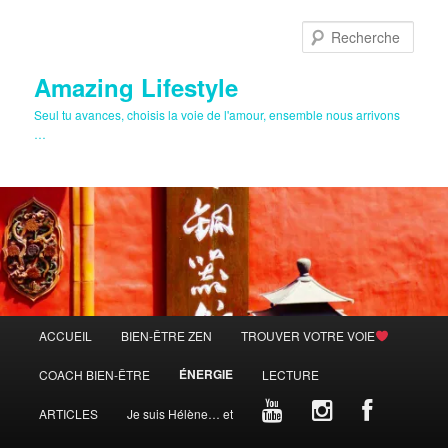
Aller
Aller
au
au
Rech
contenu
contenu
principal
secondaire
Amazing Lifestyle
Seul tu avances, choisis la voie de l'amour, ensemble nous arrivons
…
Menu
ACCUEIL
BIEN-ÊTRE ZEN
TROUVER VOTRE VOIE
principal
ÉNERGIE
COACH BIEN-ÊTRE
LECTURE
ARTICLES
Je suis Hélène… et