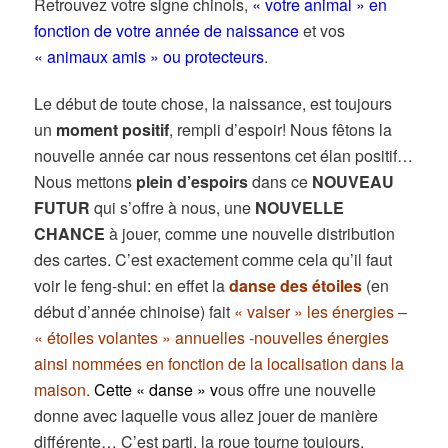
Retrouvez votre signe chinois,
« votre animal » en
fonction de votre année de naissance
et vos
« animaux amis » ou protecteurs
.
Le début de toute chose, la naissance, est toujours
un
moment positif
, rempli d’espoir! Nous fêtons la
nouvelle année car nous ressentons cet élan positif…
Nous mettons
plein d’espoirs
dans ce
NOUVEAU
FUTUR
qui s’offre à nous, une
NOUVELLE
CHANCE
à jouer, comme une nouvelle distribution
des cartes. C’est exactement comme cela qu’il faut
voir le feng-shui: en effet la
danse des étoiles
(en
début d’année chinoise) fait
« valser » les énergies –
« étoiles volantes » annuelles -nouvelles énergies
ainsi nommées en fonction de la localisation dans la
maison.
Cette « danse » v
ous offre une nouvelle
donne avec laquelle vous allez jouer de manière
différente… C’est parti, la roue tourne toujours,