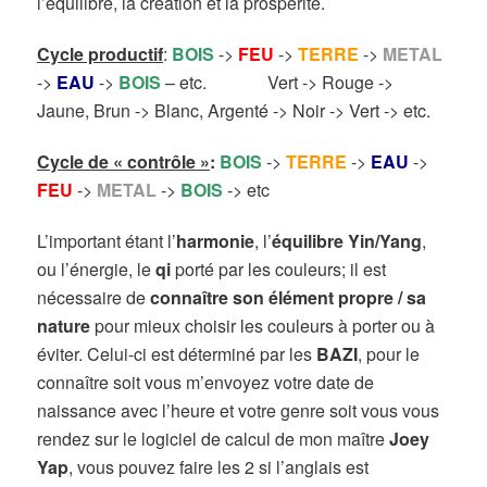
l’équilibre, la création et la prospérité.
Cycle productif
:
BOIS
->
FEU
->
TERRE
->
METAL
->
EAU
->
BOIS
– etc. Vert -> Rouge ->
Jaune, Brun -> Blanc, Argenté -> Noir -> Vert -> etc.
Cycle de « contrôle »
:
BOIS
->
TERRE
->
EAU
->
FEU
->
METAL
->
BOIS
-> etc
L’important étant l’
harmonie
, l’
équilibre Yin/Yang
,
ou l’énergie, le
qi
porté par les couleurs; il est
nécessaire de
connaître son élément propre / sa
nature
pour mieux choisir les couleurs à porter ou à
éviter. Celui-ci est déterminé par les
BAZI
, pour le
connaître soit vous m’envoyez votre date de
naissance avec l’heure et votre genre soit vous vous
rendez sur le logiciel de calcul de mon maître
Joey
Yap
, vous pouvez faire les 2 si l’anglais est