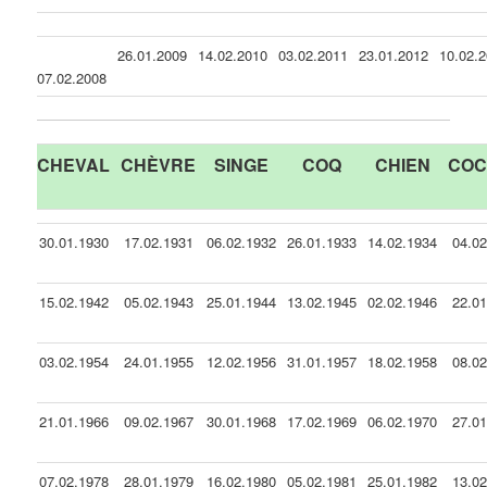
26.01.2009
14.02.2010
03.02.2011
23.01.2012
10.02.
07.02.2008
CHEVAL
CHÈVRE
SINGE
COQ
CHIEN
CO
30.01.1930
17.02.1931
06.02.1932
26.01.1933
14.02.1934
04.0
15.02.1942
05.02.1943
25.01.1944
13.02.1945
02.02.1946
22.0
03.02.1954
24.01.1955
12.02.1956
31.01.1957
18.02.1958
08.0
21.01.1966
09.02.1967
30.01.1968
17.02.1969
06.02.1970
27.0
07.02.1978
28.01.1979
16.02.1980
05.02.1981
25.01.1982
13.0