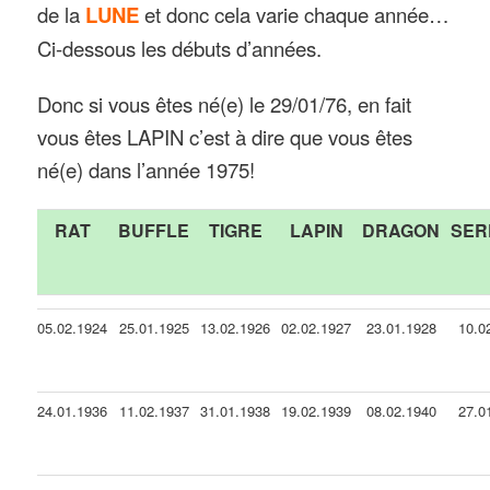
de la
LUNE
et donc cela varie chaque année…
Ci-dessous les débuts d’années.
Donc si vous êtes né(e) le 29/01/76, en fait
vous êtes LAPIN c’est à dire que vous êtes
né(e) dans l’année 1975!
RAT
BUFFLE
TIGRE
LAPIN
DRAGON
SER
05.02.1924
25.01.1925
13.02.1926
02.02.1927
23.01.1928
10.0
24.01.1936
11.02.1937
31.01.1938
19.02.1939
08.02.1940
27.0