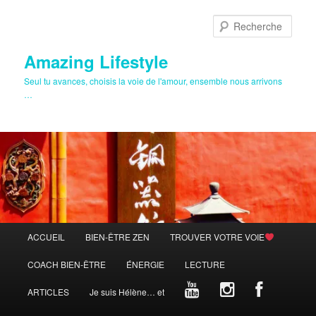
Aller
Aller
au
au
Rech
contenu
contenu
principal
secondaire
Amazing Lifestyle
Seul tu avances, choisis la voie de l'amour, ensemble nous arrivons
…
Menu
ACCUEIL
BIEN-ÊTRE ZEN
TROUVER VOTRE VOIE
principal
COACH BIEN-ÊTRE
ÉNERGIE
LECTURE
ARTICLES
Je suis Hélène… et