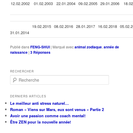
12.02.2002
01.02.2003
22.01.2004
09.02.2005
29.01.2006
18.0
19.02.2015
08.02.2016
28.01.2017
16.02.2018
05.02.
31.01.2014
Publié dans
FENG-SHUI
|
Marqué avec
animal zodiaque
,
année de
naissance
|
3
Réponses
RECHERCHER
R
e
c
h
DERNIERS ARTICLES
e
Le meilleur anti stress naturel…
r
Roman « Viens sur Mars, eux sont venus » Partie 2
c
Avoir une passion comme coach mental!
h
Être ZEN pour la nouvelle année!
e