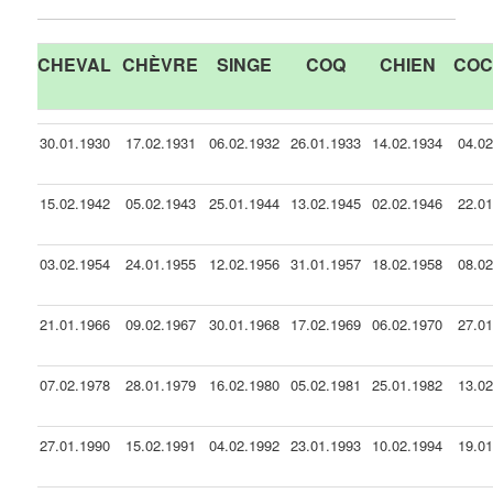
CHEVAL
CHÈVRE
SINGE
COQ
CHIEN
CO
30.01.1930
17.02.1931
06.02.1932
26.01.1933
14.02.1934
04.0
15.02.1942
05.02.1943
25.01.1944
13.02.1945
02.02.1946
22.0
03.02.1954
24.01.1955
12.02.1956
31.01.1957
18.02.1958
08.0
21.01.1966
09.02.1967
30.01.1968
17.02.1969
06.02.1970
27.0
07.02.1978
28.01.1979
16.02.1980
05.02.1981
25.01.1982
13.0
27.01.1990
15.02.1991
04.02.1992
23.01.1993
10.02.1994
19.0