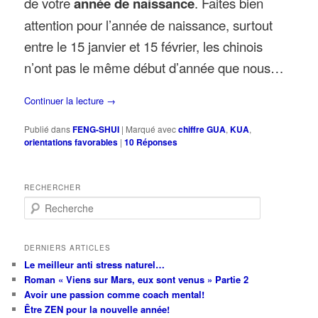
de votre
année de naissance
. Faites bien
attention pour l’année de naissance, surtout
entre le 15 janvier et 15 février, les chinois
n’ont pas le même début d’année que nous…
Continuer la lecture
→
Publié dans
FENG-SHUI
|
Marqué avec
chiffre GUA
,
KUA
,
orientations favorables
|
10
Réponses
RECHERCHER
R
e
c
h
DERNIERS ARTICLES
e
Le meilleur anti stress naturel…
r
Roman « Viens sur Mars, eux sont venus » Partie 2
c
Avoir une passion comme coach mental!
h
Être ZEN pour la nouvelle année!
e