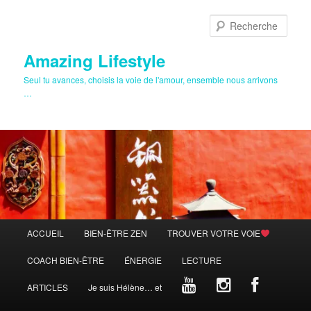
Aller
Aller
au
au
Rech
contenu
contenu
principal
secondaire
Amazing Lifestyle
Seul tu avances, choisis la voie de l'amour, ensemble nous arrivons
…
Menu
ACCUEIL
BIEN-ÊTRE ZEN
TROUVER VOTRE VOIE
principal
COACH BIEN-ÊTRE
ÉNERGIE
LECTURE
ARTICLES
Je suis Hélène… et