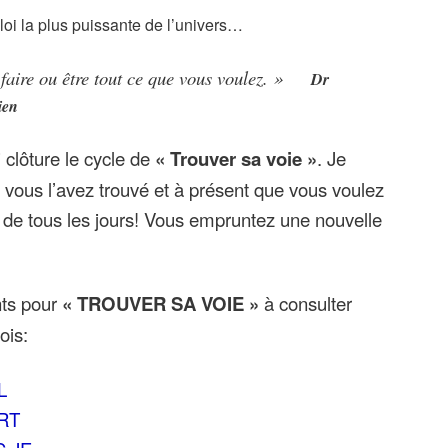
 loi la plus puissante de l’univers…
 faire
ou
être
tout ce que vous voulez. »
Dr
ien
i clôture le cycle de
« Trouver sa voie »
. Je
 vous l’avez trouvé et à présent que vous voulez
e de tous les jours! Vous empruntez une nouvelle
nts pour
« TROUVER SA VOIE »
à consulter
ois:
L
RT