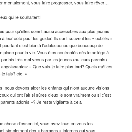
r mentalement, vous faire progresser, vous faire rêver…
eux qui le souhaitent!
es pour qu’elles soient aussi accessibles aux plus jeunes
 à leur côté pour les guider. Ils sont souvent les « oubliés »
 pourtant c’est bien à l’adolescence que beaucoup de
n place pour la vie. Vous êtes confrontés dès le collège à
t parfois très mal vécus par les jeunes (ou leurs parents).
 angoissantes: « Que vais-je faire plus tard? Quels métiers
je fais? etc. »
s, nous devons aider les enfants qui n’ont aucune visions
 ceux qui ont l’air si sûres d’eux le sont vraiment ou si c’est
rs parents adorés »? Je reste vigilante à cela
ue chose d’essentiel, vous avez tous en vous les
ont simplement des « barrages » internes qui vous