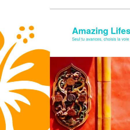
Aller
Aller
au
au
contenu
contenu
Amazing Lifes
principal
secondaire
Seul tu avances, choisis la voi