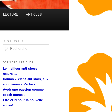
LECTURE
ARTICLES
RECHERCHER
R
e
c
h
DERNIERS ARTICLES
e
Le meilleur anti stress
r
naturel…
c
Roman « Viens sur Mars, eux
h
sont venus » Partie 2
e
Avoir une passion comme
coach mental!
Être ZEN pour la nouvelle
année!