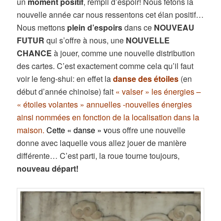
un
moment positif
, rempli d’espoir! Nous fêtons la
nouvelle année car nous ressentons cet élan positif…
Nous mettons
plein d’espoirs
dans ce
NOUVEAU
FUTUR
qui s’offre à nous, une
NOUVELLE
CHANCE
à jouer, comme une nouvelle distribution
des cartes. C’est exactement comme cela qu’il faut
voir le feng-shui: en effet la
danse des étoiles
(en
début d’année chinoise) fait
« valser » les énergies –
« étoiles volantes » annuelles -nouvelles énergies
ainsi nommées en fonction de la localisation dans la
maison.
Cette « danse » v
ous offre une nouvelle
donne avec laquelle vous allez jouer de manière
différente… C’est parti, la roue tourne toujours,
nouveau départ!