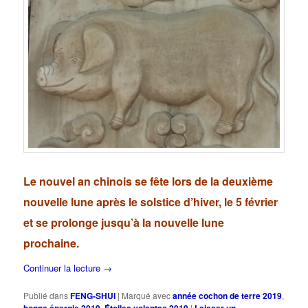
Le nouvel an chinois se fête lors de la deuxième
nouvelle lune après le solstice d’hiver, le 5 février
et se prolonge jusqu’à la nouvelle lune
prochaine.
Continuer la lecture
→
Publié dans
FENG-SHUI
|
Marqué avec
année cochon de terre 2019
,
bonne énergie 2019
,
Étoiles volantes 2019
|
Laisser un