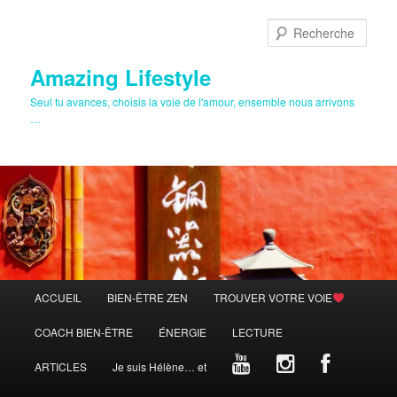
Aller
Aller
au
au
Rech
contenu
contenu
principal
secondaire
Amazing Lifestyle
Seul tu avances, choisis la voie de l'amour, ensemble nous arrivons
…
Menu
ACCUEIL
BIEN-ÊTRE ZEN
TROUVER VOTRE VOIE
principal
COACH BIEN-ÊTRE
ÉNERGIE
LECTURE
ARTICLES
Je suis Hélène… et