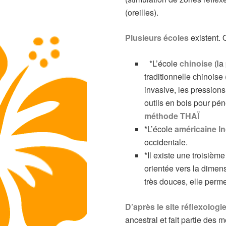
(oreilles).
Plusieurs écoles
existent. 
*L’école
chinoise
(la
traditionnelle chinoise
invasive, les pressions 
outils en bois pour pén
méthode THAÏ
*L’école
américaine I
occidentale.
*Il existe une troisièm
orientée vers la dimen
très douces, elle perme
D’après le site réflexologie
ancestral et fait partie des