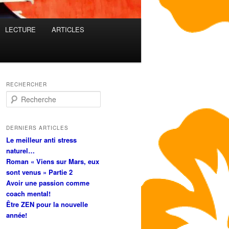
LECTURE
ARTICLES
RECHERCHER
R
e
c
h
DERNIERS ARTICLES
e
Le meilleur anti stress
r
naturel…
c
Roman « Viens sur Mars, eux
h
sont venus » Partie 2
e
Avoir une passion comme
coach mental!
Être ZEN pour la nouvelle
année!