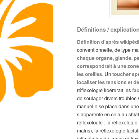
Définitions / explicatio
Définition d’après wikipéd
conventionnelle, de type mas
chaque organe, glande, pa
correspondrait à une zone 
les oreilles
. Un
toucher sp
localiser les tensions et de
réflexologie libérerait les
fa
de soulager divers troubles
manuelle se place dans une 
s’apparente en cela au shiat
réflexologie : la réflexologie
mains), la réflexologie faci
(stimulation de zones réflexe