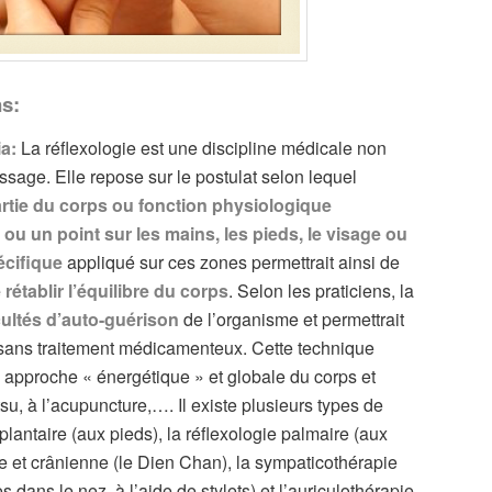
ns:
ia:
La réflexologie est une discipline médicale non
sage. Elle repose sur le postulat selon lequel
rtie du corps ou fonction physiologique
ou un point sur les mains, les pieds, le visage ou
écifique
appliqué sur ces zones permettrait ainsi de
 rétablir l’équilibre du corps
. Selon les praticiens, la
cultés d’auto-guérison
de l’organisme et permettrait
 sans traitement médicamenteux. Cette technique
approche « énergétique » et globale du corps et
su, à l’acupuncture,…. Il existe plusieurs types de
 plantaire (aux pieds), la réflexologie palmaire (aux
ale et crânienne (le Dien Chan), la sympaticothérapie
s dans le nez, à l’aide de stylets) et l’auriculothérapie