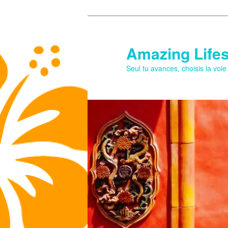
Aller
Aller
au
au
contenu
contenu
Amazing Lifes
principal
secondaire
Seul tu avances, choisis la voi