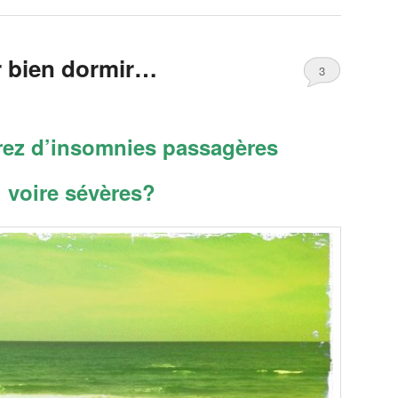
r bien dormir…
3
rez d’insomnies passagères
voire sévères?