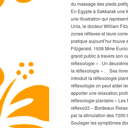
du massage des pieds préfigu
En Egypte à Sakkarak une fr
une illustration qui représ
Unis, le docteur William Fit
zones réflexes et leurs corre
pratique aujourd’hui trouve
Fitzgerald. 1938 Mme Eunice 
grand public à travers son o
réflexologie « . Un deuxième
la réflexologie « . Ses livr
introduit la réflexologie pl
réflexologie on peut aider le
apporter une relaxation pro
réflexologie plantaire.» Les 
réflexo33 – Bordeaux Relaxer
par la stimulation des 7200
Soulager les symptômes dou