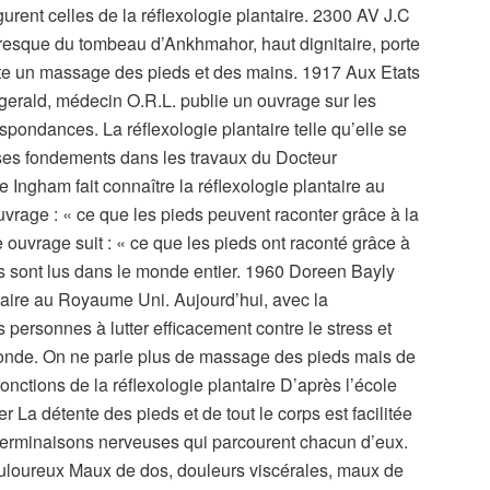
rent celles de la réflexologie plantaire. 2300 AV J.C
esque du tombeau d’Ankhmahor, haut dignitaire, porte
ente un massage des pieds et des mains. 1917 Aux Etats
zgerald, médecin O.R.L. publie un ouvrage sur les
spondances. La réflexologie plantaire telle qu’elle se
 ses fondements dans les travaux du Docteur
Ingham fait connaître la réflexologie plantaire au
uvrage : « ce que les pieds peuvent raconter grâce à la
 ouvrage suit : « ce que les pieds ont raconté grâce à
es sont lus dans le monde entier. 1960 Doreen Bayly
antaire au Royaume Uni. Aujourd’hui, avec la
s personnes à lutter efficacement contre le stress et
fonde. On ne parle plus de massage des pieds mais de
fonctions de la réflexologie plantaire D’après l’école
 La détente des pieds et de tout le corps est facilitée
 terminaisons nerveuses qui parcourent chacun d’eux.
loureux Maux de dos, douleurs viscérales, maux de