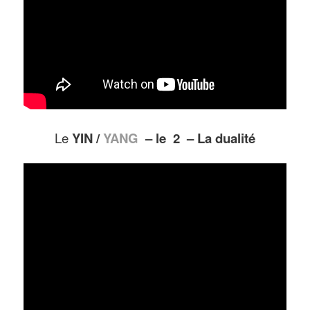
Le
YIN /
YANG
– le 2 – La dualité