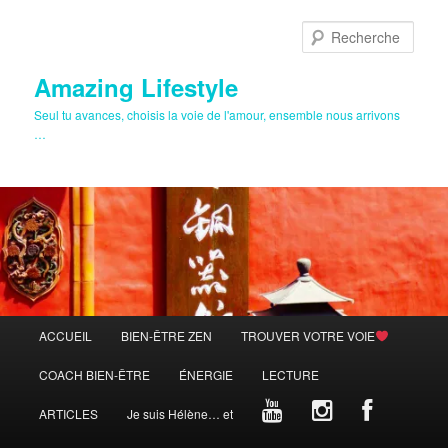
Aller
Aller
au
au
Rech
contenu
contenu
principal
secondaire
Amazing Lifestyle
Seul tu avances, choisis la voie de l'amour, ensemble nous arrivons
…
Menu
ACCUEIL
BIEN-ÊTRE ZEN
TROUVER VOTRE VOIE
principal
COACH BIEN-ÊTRE
ÉNERGIE
LECTURE
ARTICLES
Je suis Hélène… et