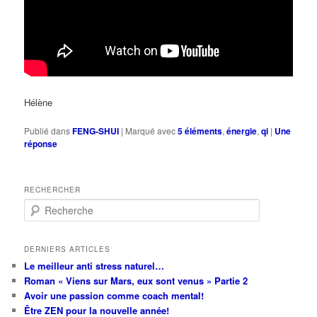
Hélène
Publié dans
FENG-SHUI
|
Marqué avec
5 éléments
,
énergie
,
qi
|
Une
réponse
RECHERCHER
R
e
c
h
DERNIERS ARTICLES
e
Le meilleur anti stress naturel…
r
Roman « Viens sur Mars, eux sont venus » Partie 2
c
Avoir une passion comme coach mental!
h
Être ZEN pour la nouvelle année!
e