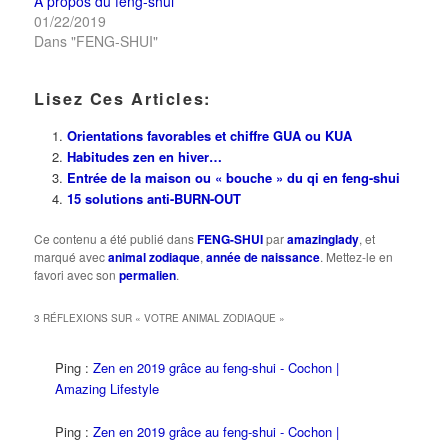
À propos du feng-shui
01/22/2019
Dans "FENG-SHUI"
Lisez Ces Articles:
Orientations favorables et chiffre GUA ou KUA
Habitudes zen en hiver…
Entrée de la maison ou « bouche » du qi en feng-shui
15 solutions anti-BURN-OUT
Ce contenu a été publié dans
FENG-SHUI
par
amazinglady
, et
marqué avec
animal zodiaque
,
année de naissance
. Mettez-le en
favori avec son
permalien
.
3 RÉFLEXIONS SUR «
VOTRE ANIMAL ZODIAQUE
»
Ping :
Zen en 2019 grâce au feng-shui - Cochon |
Amazing Lifestyle
Ping :
Zen en 2019 grâce au feng-shui - Cochon |