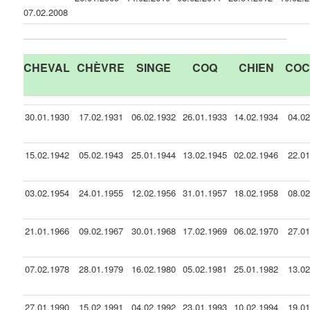
07.02.2008
CHEVAL
CHÈVRE
SINGE
COQ
CHIEN
CO
30.01.1930
17.02.1931
06.02.1932
26.01.1933
14.02.1934
04.0
15.02.1942
05.02.1943
25.01.1944
13.02.1945
02.02.1946
22.0
03.02.1954
24.01.1955
12.02.1956
31.01.1957
18.02.1958
08.0
21.01.1966
09.02.1967
30.01.1968
17.02.1969
06.02.1970
27.0
07.02.1978
28.01.1979
16.02.1980
05.02.1981
25.01.1982
13.0
27.01.1990
15.02.1991
04.02.1992
23.01.1993
10.02.1994
19.0