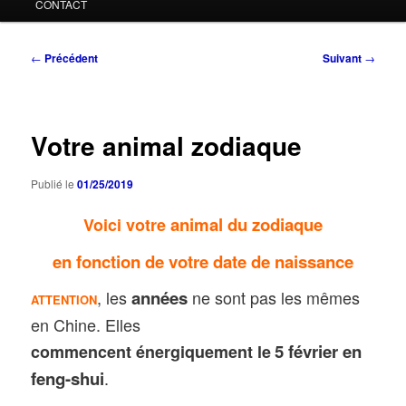
CONTACT
Navigation
←
Précédent
Suivant
→
des
articles
Votre animal zodiaque
Publié le
01/25/2019
animal du zodiaque
Voici votre
en fonction de votre date de naissance
, les
années
ne sont pas les mêmes
ATTENTION
en Chine. Elles
5 février en
commencent énergiquement le
feng-shui
.