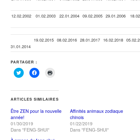
12.02.2002
01.02.2003
22.01.2004
09.02.2005
29.01.2006
18.0
19.02.2015
08.02.2016
28.01.2017
16.02.2018
05.02.
31.01.2014
PARTAGER :
Cliquez
Cliquez
Cliquer
pour
pour
pour
partager
partager
imprimer(ouvre
sur
sur
dans
Twitter(ouvre
Facebook(ouvre
une
dans
dans
nouvelle
une
une
fenêtre)
ARTICLES SIMILAIRES
nouvelle
nouvelle
fenêtre)
fenêtre)
Être ZEN pour la nouvelle
Affinités animaux zodiaque
année!
chinois
01/30/2019
01/22/2019
Dans "FENG-SHUI"
Dans "FENG-SHUI"