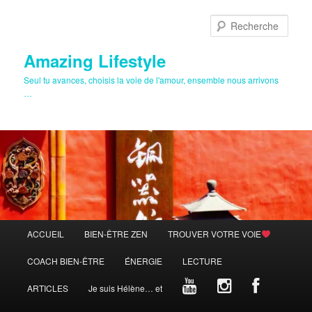
Aller
au
Rech
contenu
principal
Amazing Lifestyle
Seul tu avances, choisis la voie de l'amour, ensemble nous arrivons
…
Menu
ACCUEIL
BIEN-ÊTRE ZEN
TROUVER VOTRE VOIE
principal
COACH BIEN-ÊTRE
ÉNERGIE
LECTURE
ARTICLES
Je suis Hélène… et