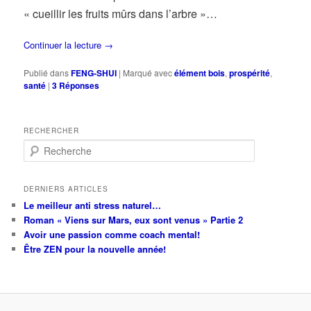
« cueillir les fruits mûrs dans l’arbre »…
Continuer la lecture
→
Publié dans
FENG-SHUI
|
Marqué avec
élément bois
,
prospérité
,
santé
|
3
Réponses
RECHERCHER
R
e
c
h
DERNIERS ARTICLES
e
Le meilleur anti stress naturel…
r
Roman « Viens sur Mars, eux sont venus » Partie 2
c
Avoir une passion comme coach mental!
h
Être ZEN pour la nouvelle année!
e