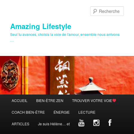
Aller
Aller
au
au
Rech
contenu
contenu
principal
secondaire
Amazing Lifestyle
Seul tu avances, choisis la voie de l'amour, ensemble nous arrivons
…
Menu
ACCUEIL
BIEN-ÊTRE ZEN
TROUVER VOTRE VOIE
principal
COACH BIEN-ÊTRE
ÉNERGIE
LECTURE
ARTICLES
Je suis Hélène… et