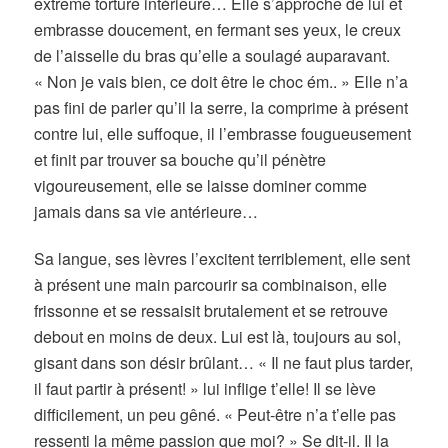
extrême torture intérieure…
Elle s’approche de lui et
embrasse doucement, en fermant ses yeux, le creux
de l’aisselle du bras qu’elle a soulagé auparavant.
« Non je vais bien, ce doit être le choc ém.. » Elle n’a
pas fini de parler qu’il la serre, la comprime à présent
contre lui, elle suffoque, il l’embrasse fougueusement
et finit par trouver sa bouche qu’il pénètre
vigoureusement, elle se laisse dominer comme
jamais dans sa vie antérieure…
Sa langue, ses lèvres l’excitent terriblement, elle sent
à présent une main parcourir sa combinaison, elle
frissonne et se ressaisit brutalement et se retrouve
debout en moins de deux. Lui est là, toujours au sol,
gisant dans son désir brûlant… « Il ne faut plus tarder,
il faut partir à présent! » lui inflige t’elle! Il se lève
difficilement, un peu gêné. « Peut-être n’a t’elle pas
ressenti la même passion que moi? » Se dit-il. Il la