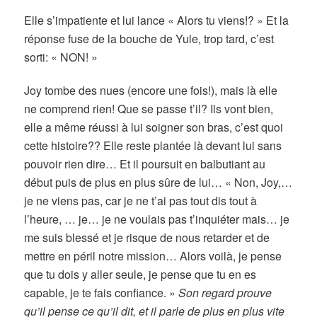
Elle s’impatiente et lui lance « Alors tu viens!? » Et la
réponse fuse de la bouche de Yule, trop tard, c’est
sorti: « NON! »
Joy tombe des nues (encore une fois!), mais là elle
ne comprend rien! Que se passe t’il? Ils vont bien,
elle a même réussi à lui soigner son bras, c’est quoi
cette histoire?? Elle reste plantée là devant lui sans
pouvoir rien dire… Et il poursuit en balbutiant au
début puis de plus en plus sûre de lui… « Non, Joy,…
je ne viens pas, car je ne t’ai pas tout dis tout à
l’heure, … je… je ne voulais pas t’inquiéter mais… je
me suis blessé et je risque de nous retarder et de
mettre en péril notre mission… Alors voilà, je pense
que tu dois y aller seule, je pense que tu en es
capable, je te fais confiance. »
Son regard prouve
qu’il pense ce qu’il dit, et il parle de plus en plus vite