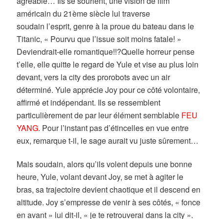
agréable… Ils se sourient, une vision de film
américain du 21ème siècle lui traverse
soudain l’esprit, genre à la proue du bateau dans le
Titanic, « Pourvu que l’issue soit moins fatale! »
Deviendrait-elle romantique!!?Quelle horreur pense
t’elle, elle quitte le regard de Yule et vise au plus loin
devant, vers la city des prorobots avec un air
déterminé. Yule apprécie Joy pour ce côté volontaire,
affirmé et indépendant. Ils se ressemblent
particulièrement de par leur élément semblable
FEU
YANG
. Pour l’instant pas d’étincelles en vue entre
eux, remarque t-il, le sage aurait vu juste sûrement…
Mais soudain, alors qu’ils volent depuis une bonne
heure, Yule, volant devant Joy, se met à agiter le
bras, sa trajectoire devient chaotique et il descend en
altitude. Joy s’empresse de venir à ses côtés, « fonce
en avant » lui dit-il, « je te retrouverai dans la city ».