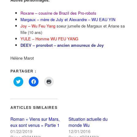
Roxane – cousine de Brazil des Pro-robots
Margaux – mère de July et Alexandre – WU EAU YIN
Joy – Wu Feu Yang
soeur jumelle de Margaux et Ariane sa
fille (10 ans)
YULE – Homme WU FEU YANG
DEEV – prorobot – ancien amoureux de Joy
Hélène Marot
PARTAGER :
Cliquez
Cliquez
Cliquer
pour
pour
pour
partager
partager
imprimer(ouvre
sur
sur
dans
Twitter(ouvre
Facebook(ouvre
une
dans
dans
nouvelle
une
une
fenêtre)
ARTICLES SIMILAIRES
nouvelle
nouvelle
fenêtre)
fenêtre)
Roman « Viens sur Mars,
Situation actuelle du
eux sont venus » Partie 1
monde Wu
01/22/2019
12/01/2016