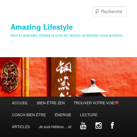
Aller
au
Rech
contenu
principal
Amazing Lifestyle
Seul tu avances, choisis la voie de l'amour, ensemble nous arrivons
…
Menu
ACCUEIL
BIEN-ÊTRE ZEN
TROUVER VOTRE VOIE
principal
COACH BIEN-ÊTRE
ÉNERGIE
LECTURE
ARTICLES
Je suis Hélène… et