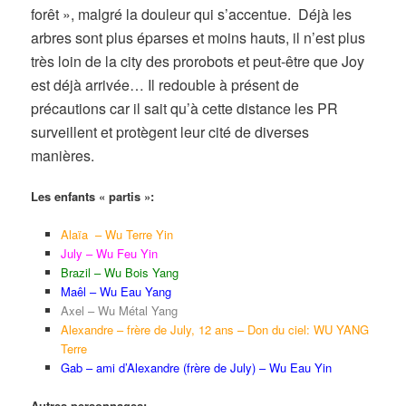
forêt », malgré la douleur qui s’accentue. Déjà les
arbres sont plus éparses et moins hauts, il n’est plus
très loin de la city des prorobots et peut-être que Joy
est déjà arrivée… Il redouble à présent de
précautions car il sait qu’à cette distance les PR
surveillent et protègent leur cité de diverses
manières.
Les enfants « partis »:
Alaïa – Wu Terre Yin
July – Wu Feu Yin
Brazil – Wu Bois Yang
Maêl – Wu Eau Yang
Axel – Wu Métal Yang
Alexandre – frère de July, 12 ans – Don du ciel: WU YANG
Terre
Gab – ami d’Alexandre (frère de July) – Wu Eau Yin
Autres personnages: