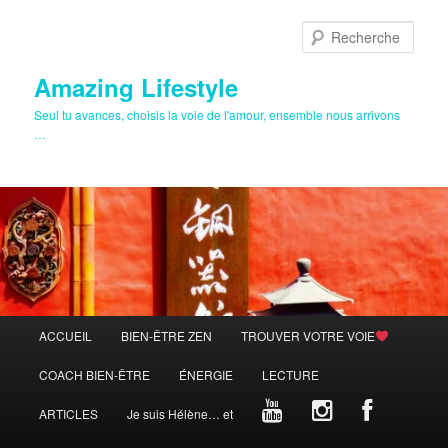
Aller
Aller
au
au
Rech
contenu
contenu
principal
secondaire
Amazing Lifestyle
Seul tu avances, choisis la voie de l'amour, ensemble nous arrivons
…
Menu
ACCUEIL
BIEN-ÊTRE ZEN
TROUVER VOTRE VOIE
principal
COACH BIEN-ÊTRE
ÉNERGIE
LECTURE
ARTICLES
Je suis Hélène… et