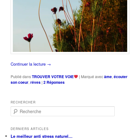
Continuer la lecture
→
Publié dans
TROUVER VOTRE VOIE
|
Marqué avec
âme
,
écouter
son coeur
,
rêves
|
2
Réponses
RECHERCHER
R
e
c
h
DERNIERS ARTICLES
e
Le meilleur anti stress naturel…
r