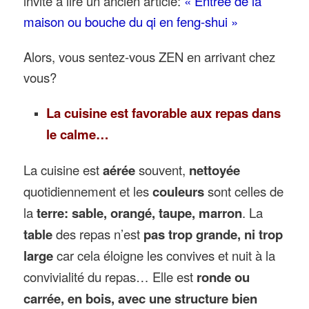
invite à lire un ancien article:
« Entrée de la
maison ou bouche du qi en feng-shui »
Alors, vous sentez-vous ZEN en arrivant chez
vous?
La cuisine est favorable aux repas dans
le calme…
La cuisine est
aérée
souvent,
nettoyée
quotidiennement et les
couleurs
sont celles de
la
terre: sable, orangé, taupe, marron
. La
table
des repas n’est
pas trop grande, ni trop
large
car cela éloigne les convives et nuit à la
convivialité du repas… Elle est
ronde ou
carrée, en bois, avec une structure bien