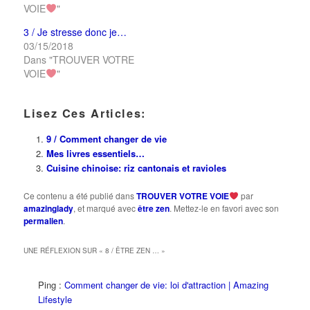
VOIE
"
3 / Je stresse donc je…
03/15/2018
Dans "TROUVER VOTRE
VOIE
"
Lisez Ces Articles:
9 / Comment changer de vie
Mes livres essentiels…
Cuisine chinoise: riz cantonais et ravioles
Ce contenu a été publié dans
TROUVER VOTRE VOIE
par
amazinglady
, et marqué avec
être zen
. Mettez-le en favori avec son
permalien
.
UNE RÉFLEXION SUR «
8 / ÊTRE ZEN …
»
Ping :
Comment changer de vie: loi d'attraction | Amazing
Lifestyle