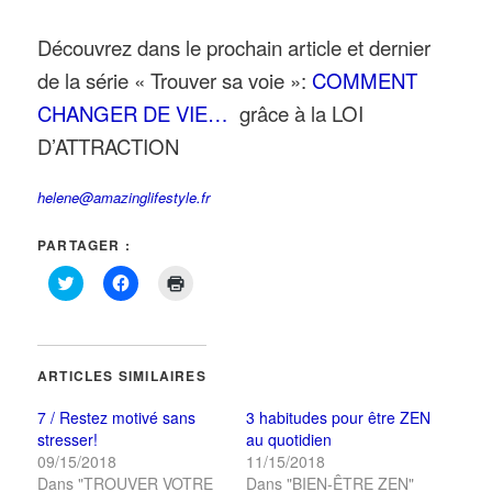
Découvrez dans le prochain article et dernier
de la série « Trouver sa voie »:
COMMENT
CHANGER DE VIE…
grâce à la LOI
D’ATTRACTION
helene@amazinglifestyle.fr
PARTAGER :
Cliquez
Cliquez
Cliquer
pour
pour
pour
partager
partager
imprimer(ouvre
sur
sur
dans
Twitter(ouvre
Facebook(ouvre
une
dans
dans
nouvelle
une
une
fenêtre)
ARTICLES SIMILAIRES
nouvelle
nouvelle
fenêtre)
fenêtre)
7 / Restez motivé sans
3 habitudes pour être ZEN
stresser!
au quotidien
09/15/2018
11/15/2018
Dans "TROUVER VOTRE
Dans "BIEN-ÊTRE ZEN"