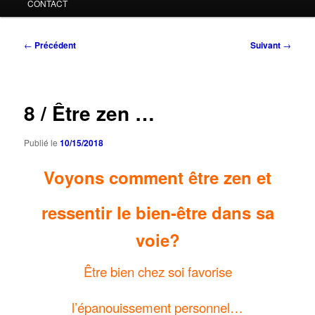
CONTACT
Navigation
←
Précédent
Suivant
→
des
articles
8 / Être zen …
Publié le
10/15/2018
Voyons comment être zen et
ressentir le bien-être dans sa
voie?
Être bien chez soi favorise
l’épanouissement personnel…