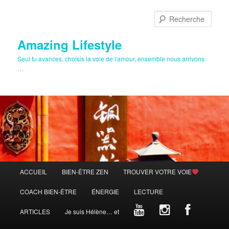
Aller
au
Rech
contenu
principal
Amazing Lifestyle
Seul tu avances, choisis la voie de l'amour, ensemble nous arrivons
…
Menu
ACCUEIL
BIEN-ÊTRE ZEN
TROUVER VOTRE VOIE
principal
COACH BIEN-ÊTRE
ÉNERGIE
LECTURE
ARTICLES
Je suis Hélène… et