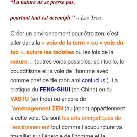
“La nature ne se presse pas,
pourtant tout est accompli.”
~ Lao Tseu
Créer un environnement pour être zen, c’est
aller dans la
« voie de la terre » ou « voie du
tao », suivre les taoïstes
ou les lois de la
nature
… (autres voies possibles: spirituelle, le
bouddhisme et la voie de l’homme avec
comme chef de file mon ami
confucius
!). La
pratique du
FENG-SHUI
(en Chine) ou du
VASTU
(en Inde) ou encore de
l’
aménagement
ZEN
(au japon) appartiennent
à cette voie. Ce sont
les arts énergétiques de
l’environnement
tout comme l’acupuncture va
travailler sur l’énergie de l’homme et la