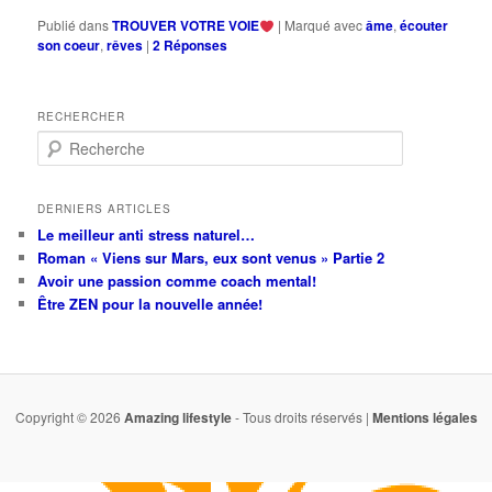
Publié dans
TROUVER VOTRE VOIE
|
Marqué avec
âme
,
écouter
son coeur
,
rêves
|
2
Réponses
RECHERCHER
R
e
c
h
DERNIERS ARTICLES
e
Le meilleur anti stress naturel…
r
Roman « Viens sur Mars, eux sont venus » Partie 2
c
Avoir une passion comme coach mental!
h
Être ZEN pour la nouvelle année!
e
Copyright © 2026
Amazing lifestyle
- Tous droits réservés |
Mentions légales