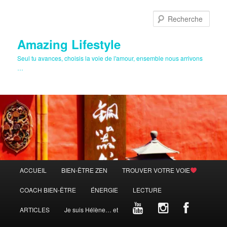
Aller
Aller
au
au
Rech
contenu
contenu
principal
secondaire
Amazing Lifestyle
Seul tu avances, choisis la voie de l'amour, ensemble nous arrivons
…
Menu
ACCUEIL
BIEN-ÊTRE ZEN
TROUVER VOTRE VOIE
principal
COACH BIEN-ÊTRE
ÉNERGIE
LECTURE
ARTICLES
Je suis Hélène… et