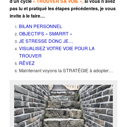
d’un cycle
« TROUVER SA VOIE »
,
si vous n’avez
pas lu et pratiqué les étapes précédentes, je vous
invite à le faire…
BILAN PERSONNEL
OBJECTIFS « SMARRT »
JE STRESSE DONC JE…
VISUALISEZ VOTRE VOIE POUR LA
TROUVER
RÊVEZ
Maintenant voyons la STRATÉGIE à adopter…