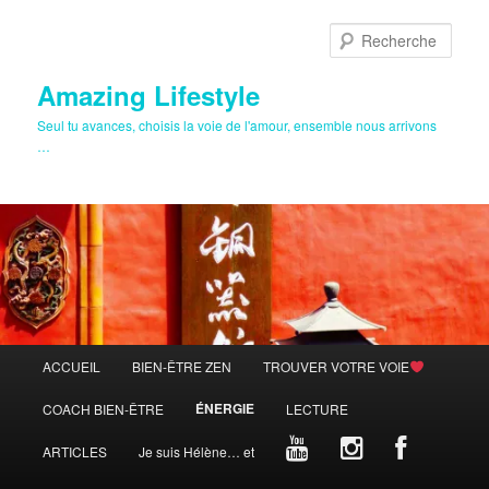
Aller
Aller
au
au
Rech
contenu
contenu
principal
secondaire
Amazing Lifestyle
Seul tu avances, choisis la voie de l'amour, ensemble nous arrivons
…
Menu
ACCUEIL
BIEN-ÊTRE ZEN
TROUVER VOTRE VOIE
principal
ÉNERGIE
COACH BIEN-ÊTRE
LECTURE
ARTICLES
Je suis Hélène… et