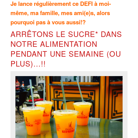
Je lance régulièrement ce DEFI à moi-
même, ma famille, mes ami(e)s, alors
pourquoi pas à vous aussi!?
ARRÊTONS LE SUCRE* DANS
NOTRE ALIMENTATION
PENDANT UNE SEMAINE (OU
PLUS)…!!