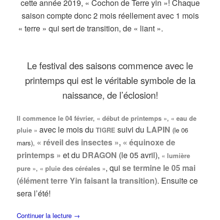
cette année 2019, « Cochon de Terre yin »! Chaque
saison compte donc 2 mois réellement avec 1 mois
« terre » qui sert de transition, de « liant ».
Le festival des saisons commence avec le
printemps qui est le véritable symbole de la
naissance, de l’éclosion!
Il commence le 04 février, « début de printemps », « eau de
avec le mois du
suivi du
LAPIN
pluie »
TIGRE
(le 06
« réveil des insectes », « équinoxe de
mars),
printemps »
et du
DRAGON
(le 05 avril),
« lumière
, qui
se termine le 05 mai
pure », « pluie des céréales »
(élément terre Yin faisant la transition)
. Ensuite ce
sera l’été!
Continuer la lecture
→