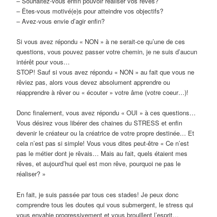
– Souhaitez-vous enfin pouvoir réaliser vos rêves?
– Êtes-vous motivé(e)s pour atteindre vos objectifs?
– Avez-vous envie d’agir enfin?
Si vous avez répondu « NON » à ne serait-ce qu’une de ces
questions, vous pouvez passer votre chemin, je ne suis d’aucun
intérêt pour vous…
STOP! Sauf si vous avez répondu « NON » au fait que vous ne
rêviez pas, alors vous devez absolument apprendre ou
réapprendre à rêver ou « écouter » votre âme (votre coeur…)!
Donc finalement, vous avez répondu « OUI » à ces questions…
Vous désirez vous libérer des chaines du STRESS et enfin
devenir le créateur ou la créatrice de votre propre destinée… Et
cela n’est pas si simple! Vous vous dites peut-être « Ce n’est
pas le métier dont je rêvais… Mais au fait, quels étaient mes
rêves, et aujourd’hui quel est mon rêve, pourquoi ne pas le
réaliser? »
En fait, je suis passée par tous ces stades! Je peux donc
comprendre tous les doutes qui vous submergent, le stress qui
vous envahie progressivement et vous brouillent l’esprit…