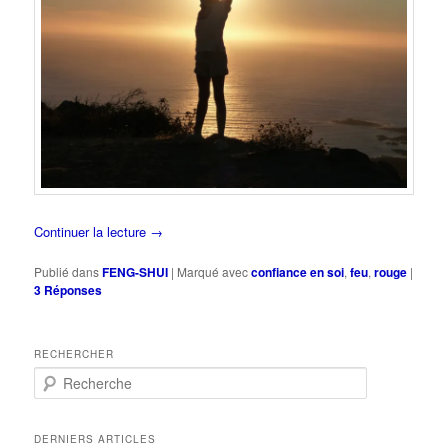
Continuer la lecture
→
Publié dans
FENG-SHUI
|
Marqué avec
confiance en soi
,
feu
,
rouge
|
3
Réponses
RECHERCHER
R
e
c
h
DERNIERS ARTICLES