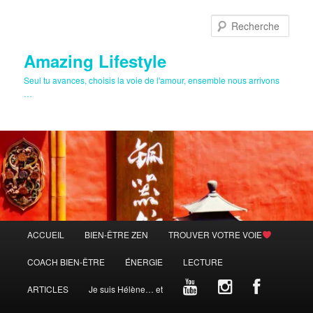
Aller
Aller
au
au
Rech
contenu
contenu
principal
secondaire
Amazing Lifestyle
Seul tu avances, choisis la voie de l'amour, ensemble nous arrivons
…
Menu
ACCUEIL
BIEN-ÊTRE ZEN
TROUVER VOTRE VOIE
principal
COACH BIEN-ÊTRE
ÉNERGIE
LECTURE
ARTICLES
Je suis Hélène… et