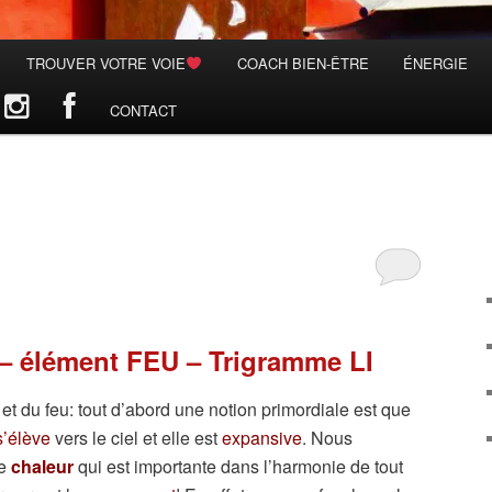
TROUVER VOTRE VOIE
COACH BIEN-ÊTRE
ÉNERGIE
CONTACT
 élément FEU – Trigramme LI
 et du feu: tout d’abord une notion primordiale est que
s’élève
vers le ciel et elle est
expansive
. Nous
de
chaleur
qui est importante dans l’harmonie de tout