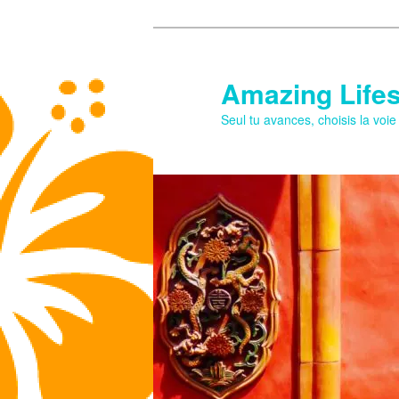
Aller
Aller
au
au
contenu
contenu
Amazing Lifes
principal
secondaire
Seul tu avances, choisis la voi