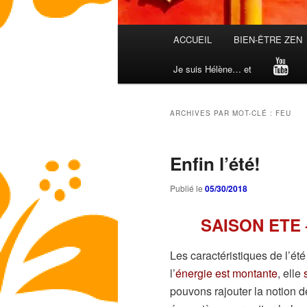
Menu
ACCUEIL
BIEN-ÊTRE ZEN
principal
Je suis Hélène… et
ARCHIVES PAR MOT-CLÉ :
FEU
Enfin l’été!
Publié le
05/30/2018
SAISON ETE –
Les caractéristiques de l’été
l’
énergie est montante
, elle
pouvons rajouter la notion 