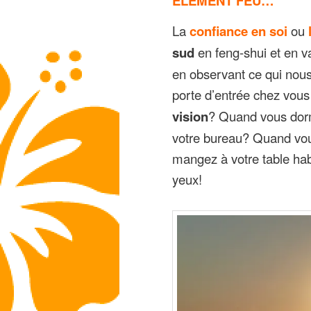
ELEMENT FEU…
La
confiance en soi
ou
sud
en feng-shui et en v
en observant ce qui nous
porte d’entrée chez vous 
vision
? Quand vous dorm
votre bureau? Quand vo
mangez à votre table hab
yeux!