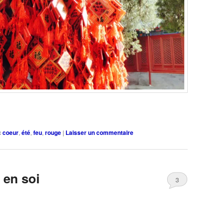
c
coeur
,
été
,
feu
,
rouge
|
Laisser un commentaire
 en soi
3