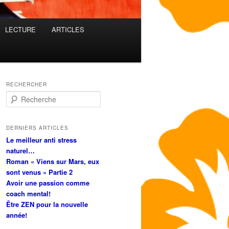
LECTURE
ARTICLES
RECHERCHER
R
e
c
h
DERNIERS ARTICLES
e
Le meilleur anti stress
r
naturel…
c
Roman « Viens sur Mars, eux
h
sont venus » Partie 2
e
Avoir une passion comme
coach mental!
Être ZEN pour la nouvelle
année!