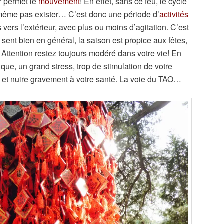
r permet le
mouvement
! En effet, sans ce feu, le cycle
 même pas exister… C’est donc une période d’
activités
 vers l’extérieur, avec plus ou moins d’agitation. C’est
 sent bien en général, la saison est propice aux fêtes,
ttention restez toujours modéré dans votre vie! En
ique, un grand stress, trop de stimulation de votre
r et nuire gravement à votre santé. La voie du TAO…