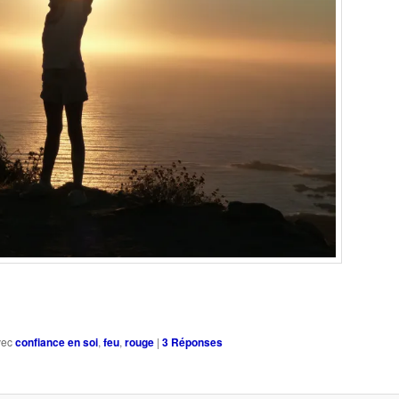
vec
confiance en soi
,
feu
,
rouge
|
3
Réponses