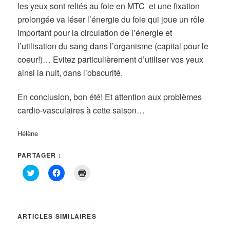
les yeux sont reliés au foie en MTC et une fixation
prolongée va léser l’énergie du foie qui joue un rôle
important pour la circulation de l’énergie et
l’utilisation du sang dans l’organisme (capital pour le
coeur!)… Evitez particulièrement d’utiliser vos yeux
ainsi la nuit, dans l’obscurité.
En conclusion, bon été! Et attention aux problèmes
cardio-vasculaires à cette saison…
Hélène
PARTAGER :
Cliquez
Cliquez
Cliquer
pour
pour
pour
partager
partager
imprimer(ouvre
sur
sur
dans
Twitter(ouvre
Facebook(ouvre
une
dans
dans
nouvelle
une
une
fenêtre)
ARTICLES SIMILAIRES
nouvelle
nouvelle
fenêtre)
fenêtre)