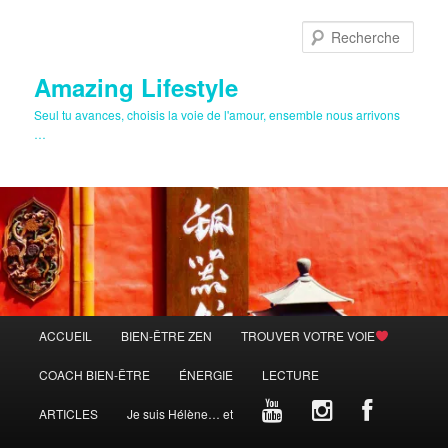
Aller
au
Rech
contenu
principal
Amazing Lifestyle
Seul tu avances, choisis la voie de l'amour, ensemble nous arrivons
…
Menu
ACCUEIL
BIEN-ÊTRE ZEN
TROUVER VOTRE VOIE
principal
COACH BIEN-ÊTRE
ÉNERGIE
LECTURE
ARTICLES
Je suis Hélène… et