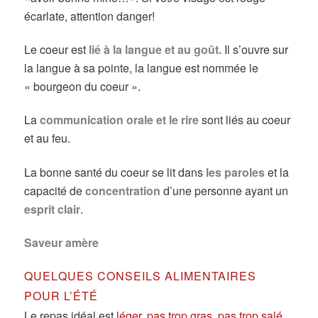
écarlate, attention danger!
Le coeur est
lié à la langue et au goût.
Il s’ouvre sur
la langue à sa pointe, la langue est nommée le
« bourgeon du coeur ».
La
communication orale et le rire
sont liés au coeur
et au feu.
La bonne santé du coeur se lit dans
les paroles
et la
capacité de
concentration
d’une personne ayant un
esprit clair
.
Saveur amère
QUELQUES CONSEILS ALIMENTAIRES
POUR L’ÉTÉ
Le repas idéal est
léger, pas trop gras, pas trop salé,