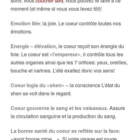
sortir, vous
coucher tard
, vous pouvez le faire à ce
moment (et même si vous vous levez tôt)!
Emotion liée
: la joie. Le coeur contrôle toutes nos
émotions.
Energie – élévation,
le coeur reçoit son énergie du
foie. Le coeur est
«l’empereur»
, il contrôle tous les
autres organes ainsi que les 7 orifices: yeux, oreilles,
bouche et narines.
L’été exaltez donc vos sens!
Coeur logis du «shen»
– la conscience L’état du
shen se voit dans le regard.
Coeur gouverne le sang et les vaisseaux.
Assure
la circulation sanguine et la production du sang.
La bonne santé du coeur se reflète sur la face:
«avoir bonne mine…». Si votre visage est rouge