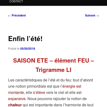
CONTACT
Navigation
←
Précédent
Suivant
→
des
articles
Enfin l’été!
Publié le
05/30/2018
SAISON ETE – élément FEU –
Trigramme LI
Les caractéristiques de l’été et du feu: tout d’abord
une notion primordiale est que l’
énergie est
montante
, elle
s’élève
vers le ciel et elle est
expansive
. Nous pouvons rajouter la notion de
chaleur
qui est importante dans l’harmonie de tout