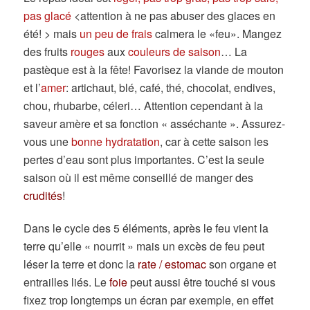
pas glacé
<attention à ne pas abuser des glaces en
été! > mais
un peu de frais
calmera le «feu». Mangez
des fruits
rouges
aux
couleurs de saison
… La
pastèque est à la fête! Favorisez la viande de mouton
et l’
amer
: artichaut, blé, café, thé, chocolat, endives,
chou, rhubarbe, céleri… Attention cependant à la
saveur amère et sa fonction « asséchante ». Assurez-
vous une
bonne hydratation
, car à cette saison les
pertes d’eau sont plus importantes. C’est la seule
saison où il est même conseillé de manger des
crudités
!
Dans le cycle des 5 éléments, après le feu vient la
terre qu’elle « nourrit » mais un excès de feu peut
léser la terre et donc la
rate / estomac
son organe et
entrailles liés. Le
foie
peut aussi être touché si vous
fixez trop longtemps un écran par exemple, en effet