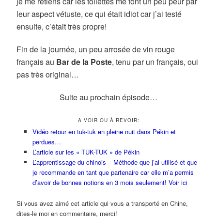
je me retiens car les toilettes me font un peu peur par
leur aspect vétuste, ce qui était idiot car j’ai testé
ensuite, c’était très propre!
Fin de la journée, un peu arrosée de vin rouge
français au
Bar de la Poste
, tenu par un français, oui
pas très original…
Suite au prochain épisode…
A VOIR OU À REVOIR:
Vidéo retour en tuk-tuk en pleine nuit dans Pékin et
perdues…
L’article sur les « TUK-TUK » de Pékin
L’apprentissage du chinois – Méthode que j’ai utilisé et que
je recommande en tant que partenaire car elle m’a permis
d’avoir de bonnes notions en 3 mois seulement! Voir ici
Si vous avez aimé cet article qui vous a transporté en Chine,
dites-le moi en commentaire, merci!