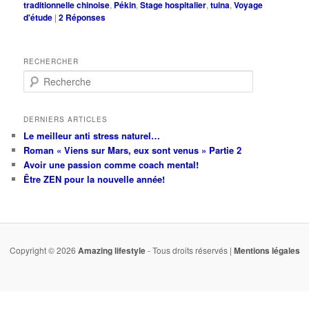
traditionnelle chinoise
,
Pékin
,
Stage hospitalier
,
tuina
,
Voyage
d'étude
|
2
Réponses
RECHERCHER
R
e
c
h
DERNIERS ARTICLES
e
Le meilleur anti stress naturel…
r
Roman « Viens sur Mars, eux sont venus » Partie 2
c
Avoir une passion comme coach mental!
h
Être ZEN pour la nouvelle année!
e
Copyright © 2026
Amazing lifestyle
- Tous droits réservés |
Mentions légales