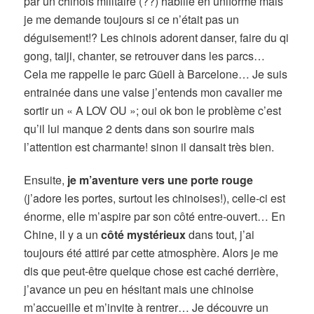
par un chinois militaire (??) habillé en uniforme mais
je me demande toujours si ce n’était pas un
déguisement!? Les chinois adorent danser, faire du qi
gong, taiji, chanter, se retrouver dans les parcs…
Cela me rappelle le parc Güell à Barcelone… Je suis
entrainée dans une valse j’entends mon cavalier me
sortir un « A LOV OU »; oui ok bon le problème c’est
qu’il lui manque 2 dents dans son sourire mais
l’attention est charmante! sinon il dansait très bien.
Ensuite,
je m’aventure vers une porte rouge
(j’adore les portes, surtout les chinoises!), celle-ci est
énorme, elle m’aspire par son côté entre-ouvert… En
Chine, il y a un
côté mystérieux
dans tout, j’ai
toujours été attiré par cette atmosphère. Alors je me
dis que peut-être quelque chose est caché derrière,
j’avance un peu en hésitant mais une chinoise
m’accueille et m’invite à rentrer… Je découvre un