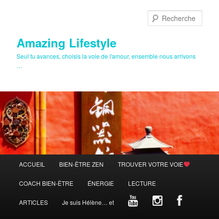
Aller
Aller
au
au
Rech
contenu
contenu
principal
secondaire
Amazing Lifestyle
Seul tu avances, choisis la voie de l'amour, ensemble nous arrivons
…
Menu
ACCUEIL
BIEN-ÊTRE ZEN
TROUVER VOTRE VOIE
principal
COACH BIEN-ÊTRE
ÉNERGIE
LECTURE
ARTICLES
Je suis Hélène… et