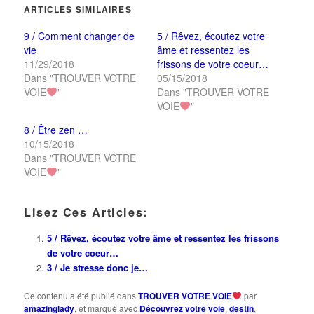
une
une
fenêtre)
ARTICLES SIMILAIRES
nouvelle
nouvelle
fenêtre)
fenêtre)
9 / Comment changer de
5 / Rêvez, écoutez votre
vie
âme et ressentez les
11/29/2018
frissons de votre coeur…
Dans "TROUVER VOTRE
05/15/2018
VOIE
"
Dans "TROUVER VOTRE
VOIE
"
8 / Être zen …
10/15/2018
Dans "TROUVER VOTRE
VOIE
"
Lisez Ces Articles:
5 / Rêvez, écoutez votre âme et ressentez les frissons
de votre coeur…
3 / Je stresse donc je…
Ce contenu a été publié dans
TROUVER VOTRE VOIE
par
amazinglady
, et marqué avec
Découvrez votre voie
,
destin
,