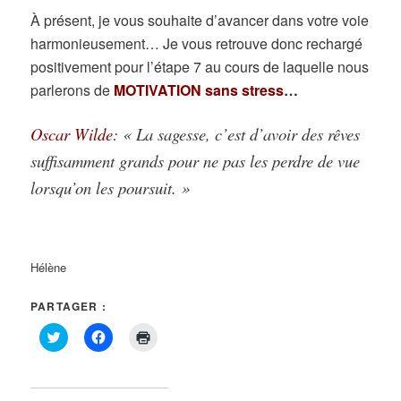
À présent, je vous souhaite d’avancer dans votre voie
harmonieusement… Je vous retrouve donc rechargé
positivement pour l’étape 7 au cours de laquelle nous
parlerons de
MOTIVATION sans stress
…
Oscar Wilde
: « La sagesse, c’est d’avoir des rêves
suffisamment grands pour ne pas les perdre de vue
lorsqu’on les poursuit. »
Hélène
PARTAGER :
Cliquez
Cliquez
Cliquer
pour
pour
pour
partager
partager
imprimer(ouvre
sur
sur
dans
Twitter(ouvre
Facebook(ouvre
une
dans
dans
nouvelle