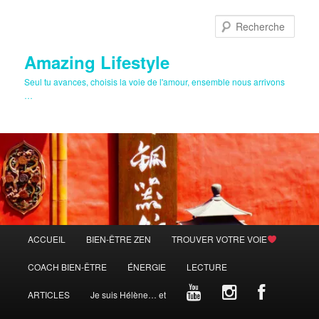
Aller
au
Rech
contenu
principal
Amazing Lifestyle
Seul tu avances, choisis la voie de l'amour, ensemble nous arrivons
…
Menu
ACCUEIL
BIEN-ÊTRE ZEN
TROUVER VOTRE VOIE
principal
COACH BIEN-ÊTRE
ÉNERGIE
LECTURE
ARTICLES
Je suis Hélène… et