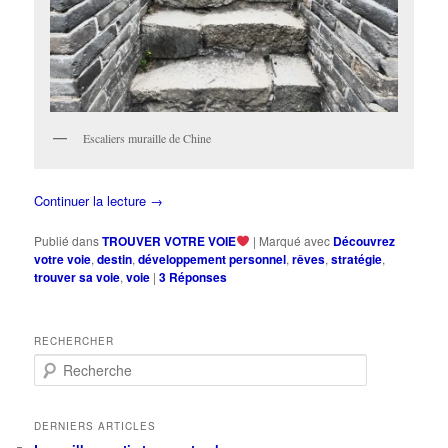
Escaliers muraille de Chine
Continuer la lecture
→
Publié dans
TROUVER VOTRE VOIE
|
Marqué avec
Découvrez
votre voie
,
destin
,
développement personnel
,
rêves
,
stratégie
,
trouver sa voie
,
voie
|
3
Réponses
RECHERCHER
R
e
c
h
DERNIERS ARTICLES
e