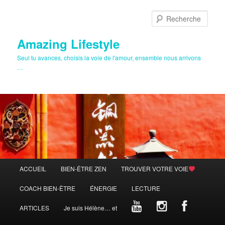
Aller
Aller
au
au
Rech
contenu
contenu
principal
secondaire
Amazing Lifestyle
Seul tu avances, choisis la voie de l'amour, ensemble nous arrivons
…
Menu
ACCUEIL
BIEN-ÊTRE ZEN
TROUVER VOTRE VOIE
principal
COACH BIEN-ÊTRE
ÉNERGIE
LECTURE
ARTICLES
Je suis Hélène… et