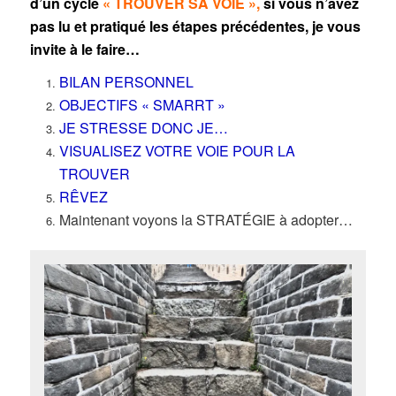
d’un cycle
« TROUVER SA VOIE »
,
si vous n’avez
pas lu et pratiqué les étapes précédentes, je vous
invite à le faire…
BILAN PERSONNEL
OBJECTIFS « SMARRT »
JE STRESSE DONC JE…
VISUALISEZ VOTRE VOIE POUR LA
TROUVER
RÊVEZ
Maintenant voyons la STRATÉGIE à adopter…