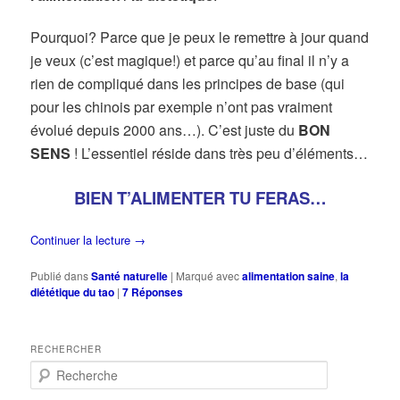
Pourquoi? Parce que je peux le remettre à jour quand
je veux (c’est magique!) et parce qu’au final il n’y a
rien de compliqué dans les principes de base (qui
pour les chinois par exemple n’ont pas vraiment
évolué depuis 2000 ans…). C’est juste du
BON
SENS
! L’essentiel réside dans très peu d’éléments…
BIEN T’ALIMENTER TU FERAS…
Continuer la lecture
→
Publié dans
Santé naturelle
|
Marqué avec
alimentation saine
,
la
diététique du tao
|
7
Réponses
RECHERCHER
R
e