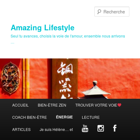
Aller
Aller
au
au
Rech
contenu
contenu
principal
secondaire
Amazing Lifestyle
Seul tu avances, choisis la voie de l'amour, ensemble nous arrivons
…
Menu
ACCUEIL
BIEN-ÊTRE ZEN
TROUVER VOTRE VOIE
principal
ÉNERGIE
COACH BIEN-ÊTRE
LECTURE
ARTICLES
Je suis Hélène… et