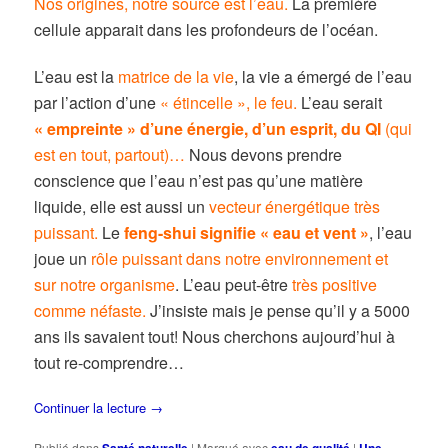
Nos origines, notre source est l’eau.
La première
cellule apparait dans les profondeurs de l’océan.
L’eau est la
matrice de la vie
, la vie a émergé de l’eau
par l’action d’une
« étincelle », le feu.
L’eau serait
« empreinte » d’une énergie, d’un esprit, du QI
(qui
est en tout, partout)…
Nous devons prendre
conscience que l’eau n’est pas qu’une matière
liquide, elle est aussi un
vecteur énergétique très
puissant.
Le
feng-shui signifie « eau et vent »
, l’eau
joue un
rôle puissant dans notre environnement et
sur notre organisme
. L’eau peut-être
très positive
comme néfaste.
J’insiste mais je pense qu’il y a 5000
ans ils savaient tout! Nous cherchons aujourd’hui à
tout re-comprendre…
Continuer la lecture
→
Publié dans
|
Marqué avec
|