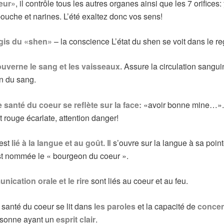
eur»
, il contrôle tous les autres organes ainsi que les 7 orifices:
 bouche et narines.
L’été exaltez donc vos sens!
gis du «shen»
– la conscience L’état du shen se voit dans le re
uverne le sang et les vaisseaux.
Assure la circulation sanguin
n du sang.
santé du coeur se reflète sur la face:
«avoir bonne mine…». 
t rouge écarlate, attention danger!
 est
lié à la langue et au goût.
Il s’ouvre sur la langue à sa point
t nommée le « bourgeon du coeur ».
ication orale et le rire
sont liés au coeur et au feu.
santé du coeur se lit dans
les paroles
et la capacité de
concen
rsonne ayant un
esprit clair
.