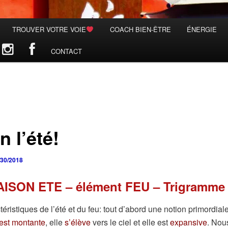
TROUVER VOTRE VOIE
COACH BIEN-ÊTRE
ÉNERGIE
CONTACT
n l’été!
/30/2018
AISON ETE – élément FEU – Trigramme 
téristiques de l’été et du feu: tout d’abord une notion primordial
est montante
, elle
s’élève
vers le ciel et elle est
expansive
. Nou