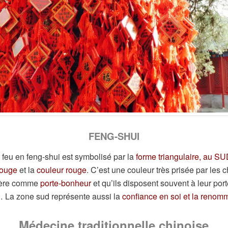
FENG-SHUI
 feu en feng-shui est symbolisé par la
forme triangulaire, au SU
rouge
et la
couleur rouge
. C’est une couleur très prisée par les c
dère comme
porte-bonheur
et qu’ils disposent souvent à leur port
 La zone sud représente aussi la
confiance en soi et la renom
Médecine traditionnelle chinoise