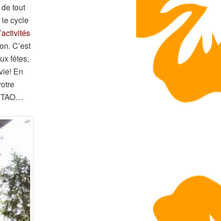
 de tout
 le cycle
’
activités
ion. C’est
ux fêtes,
vie! En
votre
du TAO…