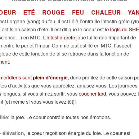
OEUR – ETÉ – ROUGE – FEU – CHALEUR – YA
st l’organe (yang) du feu, il est lié à l’entraille Intestin-grêle (yin)
actifs en saison d’été. Il est dit que le coeur est le
logis du SH
nscience…) en MTC. L’
intestin-grêle
joue lui le rôle important de
n entre le pur et l’impur. Comme tout est lié en MTC, l’aspect
ique de cette fonction de tri se retrouve dans la fonction de
ment
.
méridiens sont
plein d’énergie
, donc profitez de cette saison po
rtes d’activités que vous appréciez, amusez-vous! Les journées
s longues, si vous aimez sortir, vous
coucher tard
, vous pouvez l
 (et même si vous vous levez tôt)!
liée
: la joie. Le coeur contrôle toutes nos émotions.
 élévation,
le coeur reçoit son énergie du foie. Le coeur est