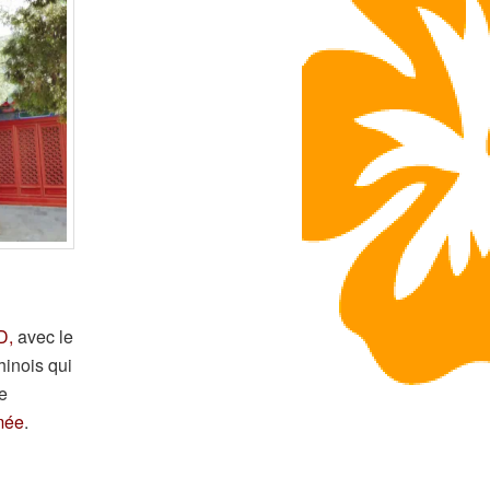
D,
avec le
hinois qui
e
mée
.