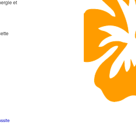
nergie et
ette
ussite