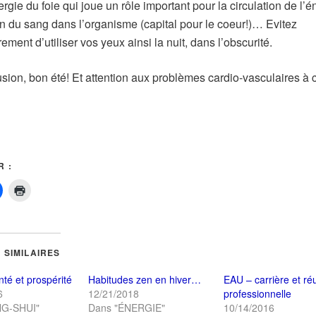
ergie du foie qui joue un rôle important pour la circulation de l’é
tion du sang dans l’organisme (capital pour le coeur!)… Evitez
rement d’utiliser vos yeux ainsi la nuit, dans l’obscurité.
sion, bon été! Et attention aux problèmes cardio-vasculaires à c
 :
Cliquez
Cliquer
pour
pour
er
partager
imprimer(ouvre
sur
dans
r(ouvre
Facebook(ouvre
une
dans
nouvelle
une
fenêtre)
 SIMILAIRES
le
nouvelle
)
fenêtre)
té et prospérité
Habitudes zen en hiver…
EAU – carrière et ré
6
12/21/2018
professionnelle
NG-SHUI"
Dans "ÉNERGIE"
10/14/2016