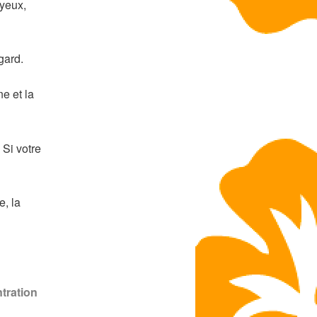
 yeux,
gard.
e et la
Si votre
e, la
tration