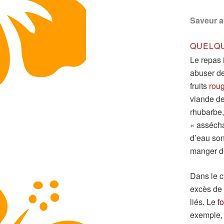
Saveur 
QUELQU
Le repas 
abuser de
fruits
rou
viande de
rhubarbe,
« asséch
d’eau son
manger 
Dans le cy
excès de 
liés. Le
fo
exemple, 