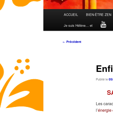
Menu
ACCUEIL
BIEN-ÊTRE ZEN
principal
Je suis Hélène… et
Navigation
←
Précédent
des
articles
Enfi
Publié le
05
S
Les carac
l’
énergie 