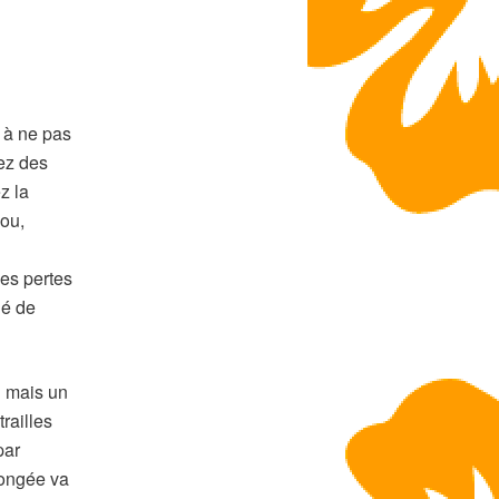
 à ne pas
ez des
z la
hou,
les pertes
lé de
» mais un
railles
par
longée va