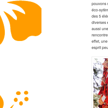
pouvons r
éco-sytèm
des 5 élé
diverses e
aussi une
rencontre
effet, une
esprit pe