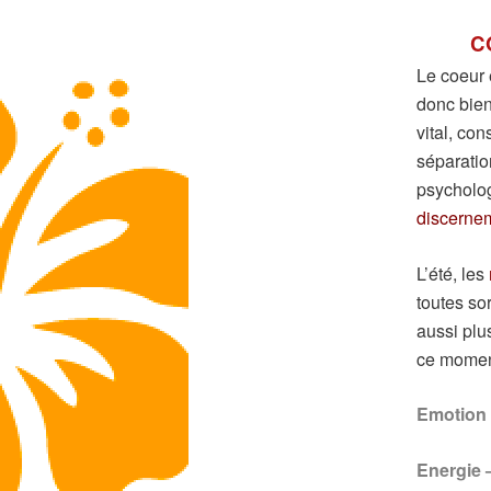
C
Le coeur e
donc bien 
vital, co
séparatio
psycholog
discerne
L’été, les
toutes so
aussi plu
ce moment
Emotion 
Energie –