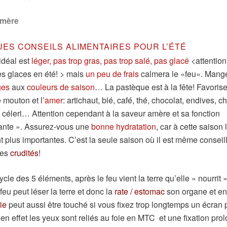
amère
ES CONSEILS ALIMENTAIRES POUR L’ÉTÉ
idéal est
léger, pas trop gras, pas trop salé, pas glacé
<attention
s glaces en été! > mais
un peu de frais
calmera le «feu». Mang
ges
aux
couleurs de saison
… La pastèque est à la fête! Favorise
 mouton et l’
amer
: artichaut, blé, café, thé, chocolat, endives, c
 céleri… Attention cependant à la saveur amère et sa fonction
ante ». Assurez-vous une
bonne hydratation
, car à cette saison 
t plus importantes. C’est la seule saison où il est même conseil
des
crudités
!
cle des 5 éléments, après le feu vient la terre qu’elle « nourrit 
feu peut léser la terre et donc la
rate / estomac
son organe et ent
ie
peut aussi être touché si vous fixez trop longtemps un écran 
en effet les yeux sont reliés au foie en MTC et une fixation pro