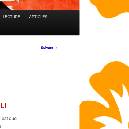
LECTURE
ARTICLES
Suivant
→
LI
e est que
s