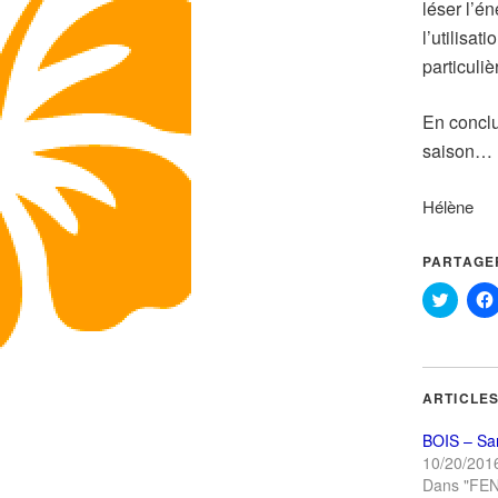
léser l’én
l’utilisa
particuliè
En conclu
saison…
Hélène
PARTAGER
Cliquez
pour
partag
sur
Twitte
dans
une
ARTICLES
nouvel
fenêtre
BOIS – San
10/20/201
Dans "FE