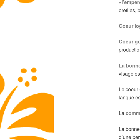
«l’emper
oreilles,
Coeur lo
Coeur go
productio
La bonne 
visage es
Le coeur
langue es
La
commun
La bonne 
d’une pe