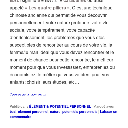
BAZI
signifie
8
= BA / ZI =
caractères
ou aussi
appelé
« Les quatre piliers »
. C’est une technique
chinoise ancienne qui permet de vous découvrir
personnellement: votre nature profonde, votre vie
sociale, votre tempérament, votre capacité
d’enrichissement, les problèmes que vous êtes
susceptibles de rencontrer au cours de votre vie, la
femme/le mari idéal que vous devez rencontrer et le
moment de chance pour cette rencontre, le meilleur
moment pour que vous investissiez, entrepreniez ou
économisiez, le métier qui vous va bien, pour vos
enfants: choisir leurs études, etc…
Continuer la lecture
→
Publié dans
ÉLÉMENT & POTENTIEL PERSONNEL
|
Marqué avec
bazi
,
élément personnel
,
nature
,
potentiels personnels
|
Laisser un
commentaire