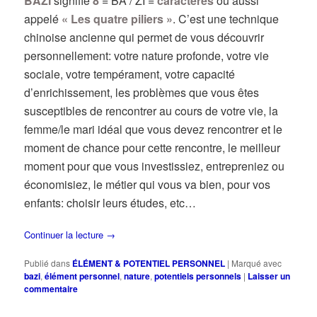
BAZI
signifie
8
= BA / ZI =
caractères
ou aussi
appelé
« Les quatre piliers »
. C’est une technique
chinoise ancienne qui permet de vous découvrir
personnellement: votre nature profonde, votre vie
sociale, votre tempérament, votre capacité
d’enrichissement, les problèmes que vous êtes
susceptibles de rencontrer au cours de votre vie, la
femme/le mari idéal que vous devez rencontrer et le
moment de chance pour cette rencontre, le meilleur
moment pour que vous investissiez, entrepreniez ou
économisiez, le métier qui vous va bien, pour vos
enfants: choisir leurs études, etc…
Continuer la lecture
→
Publié dans
ÉLÉMENT & POTENTIEL PERSONNEL
|
Marqué avec
bazi
,
élément personnel
,
nature
,
potentiels personnels
|
Laisser un
commentaire