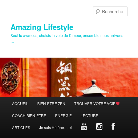
Aller
Aller
au
au
Rech
contenu
contenu
principal
secondaire
Amazing Lifestyle
Seul tu avances, choisis la voie de l'amour, ensemble nous arrivons
…
Menu
ACCUEIL
BIEN-ÊTRE ZEN
TROUVER VOTRE VOIE
principal
COACH BIEN-ÊTRE
ÉNERGIE
LECTURE
ARTICLES
Je suis Hélène… et