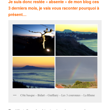
Je suis donc restée « absente » de mon blog ces
3 derniers mois, je vais vous raconter pourquoi à
présent…
Côte basque – Bidart – Guéthary – Les 3 couronnes – La Rhune