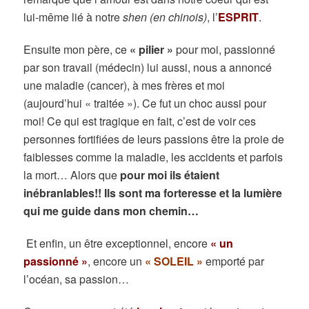
lui-même lié à notre
shen (en chinois)
, l’
ESPRIT
.
Ensuite mon père, ce
« pilier »
pour moi, passionné
par son travail (médecin) lui aussi, nous a annoncé
une maladie (cancer), à mes frères et moi
(aujourd’hui « traitée »). Ce fut un choc aussi pour
moi! Ce qui est tragique en fait, c’est de voir ces
personnes fortifiées de leurs passions être la proie de
faiblesses comme la maladie, les accidents et parfois
la mort… Alors que
pour moi ils étaient
inébranlables!! Ils sont ma forteresse et la lumière
qui me guide dans mon chemin…
E
t enfin, un être exceptionnel, encore
« un
passionné »
, encore un
« SOLEIL »
emporté par
l’océan, sa passion…