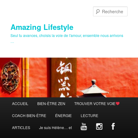
Aller
au
Rech
contenu
principal
Amazing Lifestyle
Seul tu avances, choisis la voie de l'amour, ensemble nous arrivons
…
Menu
ACCUEIL
BIEN-ÊTRE ZEN
TROUVER VOTRE VOIE
principal
COACH BIEN-ÊTRE
ÉNERGIE
LECTURE
ARTICLES
Je suis Hélène… et