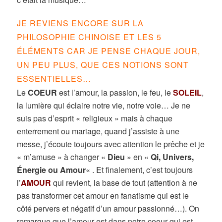
JE REVIENS ENCORE SUR LA
PHILOSOPHIE CHINOISE ET LES 5
ÉLÉMENTS CAR JE PENSE CHAQUE JOUR,
UN PEU PLUS, QUE CES NOTIONS SONT
ESSENTIELLES…
Le
COEUR
est l’amour, la passion, le feu, le
SOLEIL
,
la lumière qui éclaire notre vie, notre voie… Je ne
suis pas d’esprit « religieux » mais à chaque
enterrement ou mariage, quand j’assiste à une
messe, j’écoute toujours avec attention le prêche et je
« m’amuse » à changer «
Dieu
» en «
Qi, Univers,
Énergie ou Amour
« . Et finalement, c’est toujours
l’
AMOUR
qui revient, la base de tout (attention à ne
pas transformer cet amour en fanatisme qui est le
côté pervers et négatif d’un amour passionné…). On
remarque que l’amour est dans notre coeur qui est