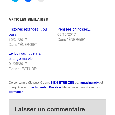
pour
pour
pour
partager
partager
imprimer(ouvre
sur
sur
dans
Twitter(ouvre
Facebook(ouvre
une
dans
dans
nouvelle
une
une
fenêtre)
ARTICLES SIMILAIRES
nouvelle
nouvelle
fenêtre)
fenêtre)
Histoires étranges… ou
Pensées chinoises…
pas?
03/10/2017
12/31/2017
Dans "ÉNERGIE"
Dans "ÉNERGIE"
Le jour où…, cela a
changé ma vie!
01/25/2017
Dans "LECTURE"
Ce contenu a été publié dans
BIEN-ÊTRE ZEN
par
amazinglady
, et
marqué avec
coach mental
,
Passion
. Mettez-le en favori avec son
permalien
.
Laisser un commentaire