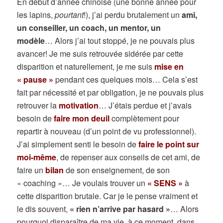
En début d’année chinoise (une bonne année pour
les lapins,
pourtant
!), j’ai perdu brutalement un
ami,
un conseiller, un coach, un mentor, un
modèle
… Alors j’ai tout stoppé, je ne pouvais plus
avancer! Je me suis retrouvée sidérée par cette
disparition et naturellement, je me suis
mise en
« pause »
pendant ces quelques mois… Cela s’est
fait par nécessité et par obligation, je ne pouvais plus
retrouver la
motivation
… J’étais perdue et j’avais
besoin de
faire mon deuil
complètement pour
repartir à nouveau (d’un point de vu professionnel).
J’ai simplement senti le besoin de
faire le point sur
moi-même
, de repenser aux conseils de cet ami, de
faire un
bilan
de son enseignement, de son
« coaching »… Je voulais trouver un
« SENS »
à
cette disparition brutale. Car je le pense vraiment et
le dis souvent,
« rien n’arrive par hasard »
… Alors
pourquoi disparaître de ma vie, à ce moment, dans