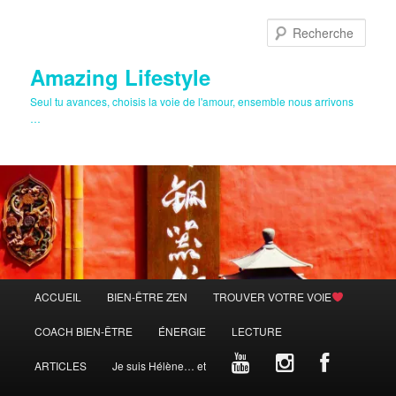
Aller
au
Rech
contenu
principal
Amazing Lifestyle
Seul tu avances, choisis la voie de l'amour, ensemble nous arrivons
…
Menu
ACCUEIL
BIEN-ÊTRE ZEN
TROUVER VOTRE VOIE
principal
COACH BIEN-ÊTRE
ÉNERGIE
LECTURE
ARTICLES
Je suis Hélène… et