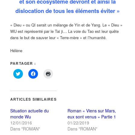
et son écosystème devront et ainsi la
dislocation de tous les éléments éviter »
« Dieu » ou QI serait un mélange de Yin et de Yang. Le « Dieu »
WU est représenté par le Tai ji… La voie du Tao est leur quête
dans le but de sauver leur « Terre-mère » et l’humanité.
Hélène
PARTAGER :
Cliquez
Cliquez
Cliquer
pour
pour
pour
partager
partager
imprimer(ouvre
sur
sur
dans
Twitter(ouvre
Facebook(ouvre
une
dans
dans
nouvelle
une
une
fenêtre)
ARTICLES SIMILAIRES
nouvelle
nouvelle
fenêtre)
fenêtre)
Situation actuelle du
Roman « Viens sur Mars,
monde Wu
eux sont venus » Partie 1
12/01/2016
01/22/2019
Dans "ROMAN"
Dans "ROMAN"