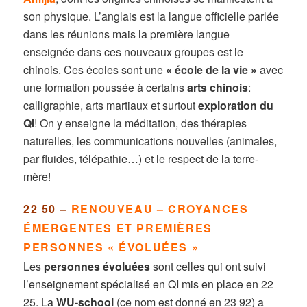
son physique. L’anglais est la langue officielle parlée
dans les réunions mais la première langue
enseignée dans ces nouveaux groupes est le
chinois. Ces écoles sont une
« école de la vie »
avec
une formation poussée à certains
arts chinois
:
calligraphie, arts martiaux et surtout
exploration du
QI
! On y enseigne la méditation, des thérapies
naturelles, les communications nouvelles (animales,
par fluides, télépathie…) et le respect de la terre-
mère!
22 50 –
RENOUVEAU – CROYANCES
ÉMERGENTES ET PREMIÈRES
PERSONNES « ÉVOLUÉES »
Les
personnes évoluées
sont celles qui ont suivi
l’enseignement spécialisé en QI mis en place en 22
25. La
WU-school
(ce nom est donné en 23 92) a