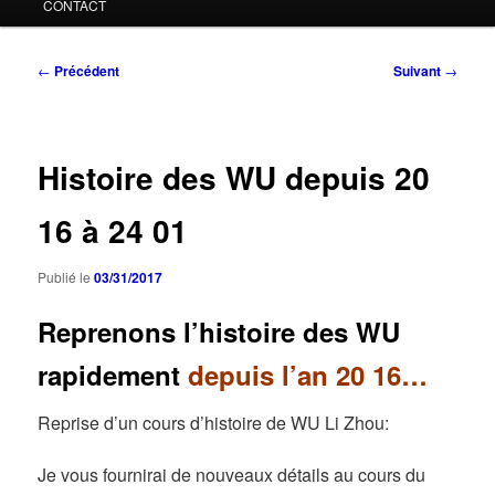
CONTACT
Navigation
←
Précédent
Suivant
→
des
articles
Histoire des WU depuis 20
16 à 24 01
Publié le
03/31/2017
Reprenons l’histoire des WU
rapidement
depuis l’an 20 16
…
Reprise d’un cours d’histoire de WU Li Zhou:
Je vous fournirai de nouveaux détails au cours du