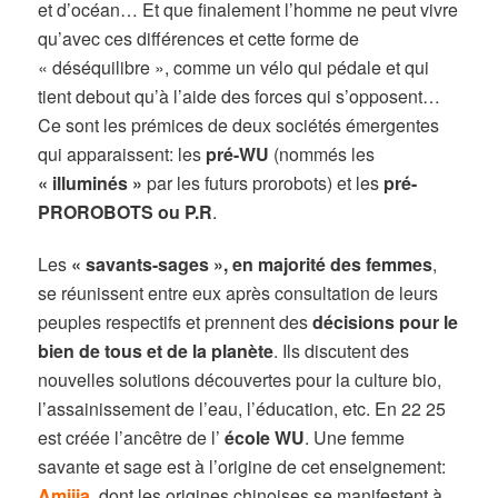
et d’océan… Et que finalement l’homme ne peut vivre
qu’avec ces différences et cette forme de
« déséquilibre », comme un vélo qui pédale et qui
tient debout qu’à l’aide des forces qui s’opposent…
Ce sont les prémices de deux sociétés émergentes
qui apparaissent: les
pré-WU
(nommés les
« illuminés »
par les futurs prorobots) et les
pré-
PROROBOTS ou P.R
.
Les
« savants-sages », en majorité des femmes
,
se réunissent entre eux après consultation de leurs
peuples respectifs et prennent des
décisions pour le
bien de tous et de la planète
. Ils discutent des
nouvelles solutions découvertes pour la culture bio,
l’assainissement de l’eau, l’éducation, etc. En 22 25
est créée l’ancêtre de l’
école WU
. Une femme
savante et sage est à l’origine de cet enseignement:
Amijia
, dont les origines chinoises se manifestent à