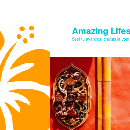
Aller
Aller
au
au
contenu
contenu
Amazing Lifes
principal
secondaire
Seul tu avances, choisis la voi