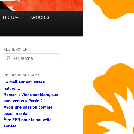
LECTURE
ARTICLES
RECHERCHER
R
e
c
h
DERNIERS ARTICLES
e
Le meilleur anti stress
r
naturel…
c
Roman « Viens sur Mars, eux
h
sont venus » Partie 2
e
Avoir une passion comme
coach mental!
Être ZEN pour la nouvelle
année!