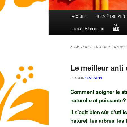
Menu
ACCUEIL
BIEN-ÊTRE ZEN
principal
Je suis Hélène… et
ARCHIVES PAR MOT-CLÉ :
SYLVOT
Le meilleur anti
Publié le
06/20/2019
Comment soigner le str
naturelle et puissante?
Il s’agit bien sûr d’ut
naturel, les arbres, les 