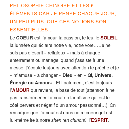
PHILOSOPHIE CHINOISE ET LES 5
ÉLÉMENTS CAR JE PENSE CHAQUE JOUR,
UN PEU PLUS, QUE CES NOTIONS SONT
ESSENTIELLES…
Le
COEUR
est l’amour, la passion, le feu, le
SOLEIL
,
la lumière qui éclaire notre vie, notre voie… Je ne
suis pas d’esprit « religieux » mais à chaque
enterrement ou mariage, quand j’assiste à une
messe, j’écoute toujours avec attention le prêche et je
« m’amuse » à changer «
Dieu
» en «
Qi, Univers,
Énergie ou Amour
« . Et finalement, c’est toujours
l’
AMOUR
qui revient, la base de tout (attention à ne
pas transformer cet amour en fanatisme qui est le
côté pervers et négatif d’un amour passionné…). On
remarque que l’amour est dans notre coeur qui est
lui-même lié à notre
shen (en chinois)
, l’
ESPRIT
.