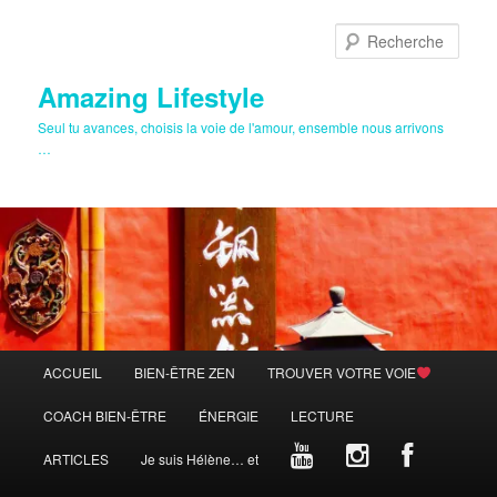
Aller
Aller
au
au
Rech
contenu
contenu
principal
secondaire
Amazing Lifestyle
Seul tu avances, choisis la voie de l'amour, ensemble nous arrivons
…
Menu
ACCUEIL
BIEN-ÊTRE ZEN
TROUVER VOTRE VOIE
principal
COACH BIEN-ÊTRE
ÉNERGIE
LECTURE
ARTICLES
Je suis Hélène… et