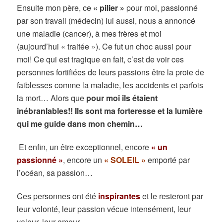
Ensuite mon père, ce
« pilier »
pour moi, passionné
par son travail (médecin) lui aussi, nous a annoncé
une maladie (cancer), à mes frères et moi
(aujourd’hui « traitée »). Ce fut un choc aussi pour
moi! Ce qui est tragique en fait, c’est de voir ces
personnes fortifiées de leurs passions être la proie de
faiblesses comme la maladie, les accidents et parfois
la mort… Alors que
pour moi ils étaient
inébranlables!! Ils sont ma forteresse et la lumière
qui me guide dans mon chemin…
E
t enfin, un être exceptionnel, encore
« un
passionné »
, encore un
« SOLEIL »
emporté par
l’océan, sa passion…
Ces personnes ont été
inspirantes
et le resteront par
leur volonté, leur passion vécue intensément, leur
valeur, leur amour…