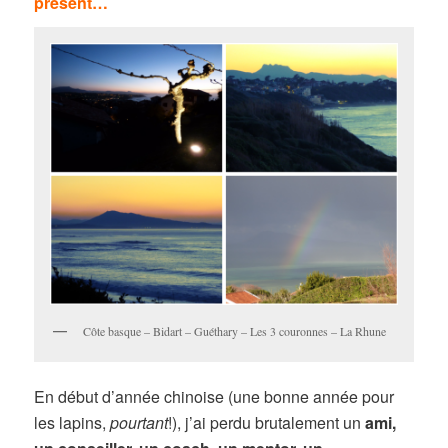
présent…
Côte basque – Bidart – Guéthary – Les 3 couronnes – La Rhune
En début d’année chinoise (une bonne année pour
les lapins,
pourtant
!), j’ai perdu brutalement un
ami,