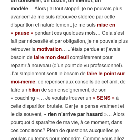
un conseiller, un coach, un mentor, un
modèle
… Alors j’ai tout stoppé, je ne pouvais plus
avancer! Je me suis retrouvée sidérée par cette
disparition et naturellement, je me suis
mise en
« pause »
pendant ces quelques mois… Cela s’est
fait par nécessité et par obligation, je ne pouvais plus
retrouver la
motivation
… J’étais perdue et j’avais
besoin de
faire mon deuil
complètement pour
repartir à nouveau (d’un point de vu professionnel).
J’ai simplement senti le besoin de
faire le point sur
moi-même
, de repenser aux conseils de cet ami, de
faire un
bilan
de son enseignement, de son
« coaching »… Je voulais trouver un
« SENS »
à
cette disparition brutale. Car je le pense vraiment et
le dis souvent,
« rien n’arrive par hasard »
… Alors
pourquoi disparaître de ma vie, à ce moment, dans
ces conditions? Plein de questions auxquelles je
voulais du temps pour répondre. Comme vous allez