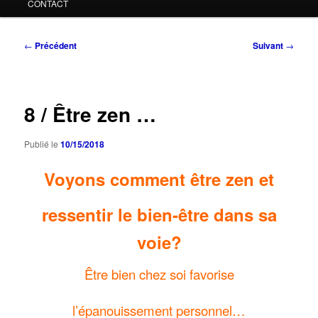
CONTACT
Navigation
←
Précédent
Suivant
→
des
articles
8 / Être zen …
Publié le
10/15/2018
Voyons comment être zen et
ressentir le bien-être dans sa
voie?
Être bien chez soi favorise
l’épanouissement personnel…