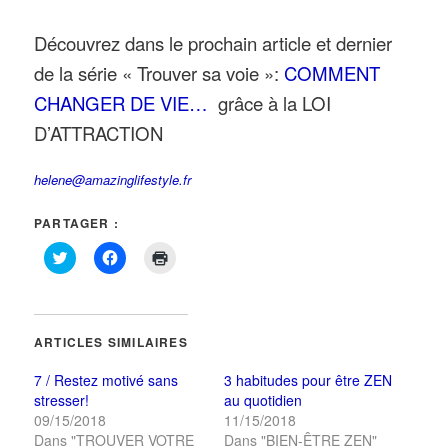
Découvrez dans le prochain article et dernier
de la série « Trouver sa voie »:
COMMENT
CHANGER DE VIE…
grâce à la LOI
D’ATTRACTION
helene@amazinglifestyle.fr
PARTAGER :
Cliquez
Cliquez
Cliquer
pour
pour
pour
partager
partager
imprimer(ouvre
sur
sur
dans
Twitter(ouvre
Facebook(ouvre
une
dans
dans
nouvelle
une
une
fenêtre)
ARTICLES SIMILAIRES
nouvelle
nouvelle
fenêtre)
fenêtre)
7 / Restez motivé sans
3 habitudes pour être ZEN
stresser!
au quotidien
09/15/2018
11/15/2018
Dans "TROUVER VOTRE
Dans "BIEN-ÊTRE ZEN"