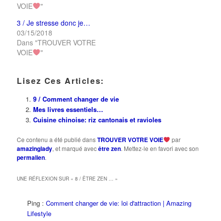
VOIE
"
3 / Je stresse donc je…
03/15/2018
Dans "TROUVER VOTRE
VOIE
"
Lisez Ces Articles:
9 / Comment changer de vie
Mes livres essentiels…
Cuisine chinoise: riz cantonais et ravioles
Ce contenu a été publié dans
TROUVER VOTRE VOIE
par
amazinglady
, et marqué avec
être zen
. Mettez-le en favori avec son
permalien
.
UNE RÉFLEXION SUR «
8 / ÊTRE ZEN …
»
Ping :
Comment changer de vie: loi d'attraction | Amazing
Lifestyle