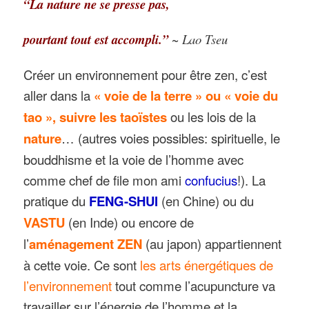
“La nature ne se presse pas,
pourtant tout est accompli.”
~ Lao Tseu
Créer un environnement pour être zen, c’est
aller dans la
« voie de la terre » ou « voie du
tao », suivre les taoïstes
ou les lois de la
nature
… (autres voies possibles: spirituelle, le
bouddhisme et la voie de l’homme avec
comme chef de file mon ami
confucius
!). La
pratique du
FENG-SHUI
(en Chine) ou du
VASTU
(en Inde) ou encore de
l’
aménagement
ZEN
(au japon) appartiennent
à cette voie. Ce sont
les arts énergétiques de
l’environnement
tout comme l’acupuncture va
travailler sur l’énergie de l’homme et la