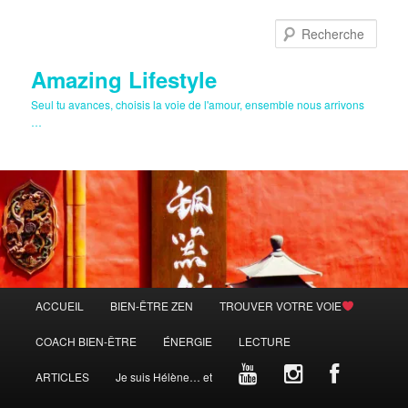
Aller
au
Rech
contenu
principal
Amazing Lifestyle
Seul tu avances, choisis la voie de l'amour, ensemble nous arrivons
…
Menu
ACCUEIL
BIEN-ÊTRE ZEN
TROUVER VOTRE VOIE
principal
COACH BIEN-ÊTRE
ÉNERGIE
LECTURE
ARTICLES
Je suis Hélène… et