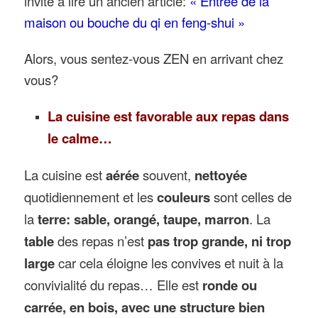
invite à lire un ancien article:
« Entrée de la
maison ou bouche du qi en feng-shui »
Alors, vous sentez-vous ZEN en arrivant chez
vous?
La cuisine est favorable aux repas dans
le calme…
La cuisine est
aérée
souvent,
nettoyée
quotidiennement et les
couleurs
sont celles de
la
terre: sable, orangé, taupe, marron
. La
table
des repas n’est
pas trop grande, ni trop
large
car cela éloigne les convives et nuit à la
convivialité du repas… Elle est
ronde ou
carrée, en bois, avec une structure bien