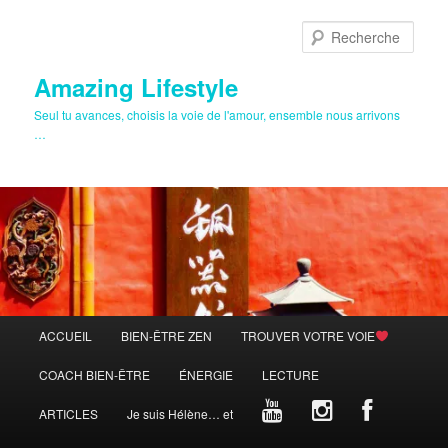
Aller
au
Rech
contenu
principal
Amazing Lifestyle
Seul tu avances, choisis la voie de l'amour, ensemble nous arrivons
…
Menu
ACCUEIL
BIEN-ÊTRE ZEN
TROUVER VOTRE VOIE
principal
COACH BIEN-ÊTRE
ÉNERGIE
LECTURE
ARTICLES
Je suis Hélène… et