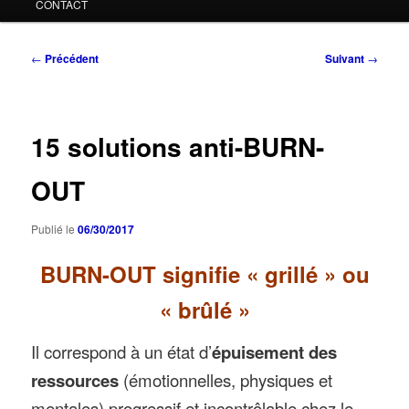
CONTACT
Navigation
←
Précédent
Suivant
→
des
articles
15 solutions anti-BURN-
OUT
Publié le
06/30/2017
BURN-OUT signifie « grillé » ou
« brûlé »
Il correspond à un état d’
épuisement des
ressources
(émotionnelles, physiques et
mentales) progressif et incontrôlable chez le