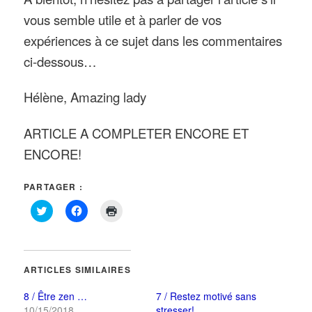
vous semble utile et à parler de vos
expériences à ce sujet dans les commentaires
ci-dessous…
Hélène, Amazing lady
ARTICLE A COMPLETER ENCORE ET
ENCORE!
PARTAGER :
Cliquez
Cliquez
Cliquer
pour
pour
pour
partager
partager
imprimer(ouvre
sur
sur
dans
Twitter(ouvre
Facebook(ouvre
une
dans
dans
nouvelle
une
une
fenêtre)
ARTICLES SIMILAIRES
nouvelle
nouvelle
fenêtre)
fenêtre)
8 / Être zen …
7 / Restez motivé sans
10/15/2018
stresser!