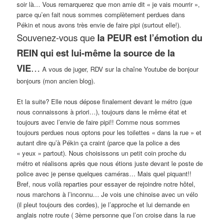
soir là… Vous remarquerez que mon amie dit « je vais mourrir »,
parce qu’en fait nous sommes complètement perdues dans
Pékin et nous avons très envie de faire pipi (surtout elle!).
Souvenez-vous que
la PEUR est l’émotion du
REIN qui est lui-même la source de la
VIE
…
A vous de juger, RDV sur la chaîne Youtube de bonjour
bonjours (mon ancien blog).
Et la suite? Elle nous dépose finalement devant le métro (que
nous connaissons à priori…), toujours dans le même état et
toujours avec l’envie de faire pipi!! Comme nous sommes
toujours perdues nous optons pour les toilettes « dans la rue » et
autant dire qu’à Pékin ça craint (parce que la police a des
« yeux » partout). Nous choisissons un petit coin proche du
métro et réalisons après que nous étions juste devant le poste de
police avec je pense quelques caméras… Mais quel piquant!!
Bref, nous voilà reparties pour essayer de rejoindre notre hôtel,
nous marchons à l’inconnu… Je vois une chinoise avec un vélo
(il pleut toujours des cordes), je l’approche et lui demande en
anglais notre route ( 3ème personne que l’on croise dans la rue