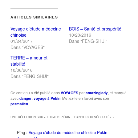
sur
sur
dans
Twitter(ouvre
Facebook(ouvre
une
dans
dans
nouvelle
une
une
fenêtre)
ARTICLES SIMILAIRES
nouvelle
nouvelle
fenêtre)
fenêtre)
Voyage d’étude médecine
BOIS – Santé et prospérité
chinoise
10/20/2016
01/24/2017
Dans "FENG-SHUI"
Dans "VOYAGES"
TERRE – amour et
stabilité
10/06/2016
Dans "FENG-SHUI"
Ce contenu a été publié dans
VOYAGES
par
amazinglady
, et marqué
avec
danger
,
voyage à Pékin
. Mettez-le en favori avec son
permalien
.
UNE RÉFLEXION SUR «
TUK-TUK PÉKIN… DANGER OU SÉCURITÉ?
»
Ping :
Voyage d'étude de médecine chinoise Pékin |