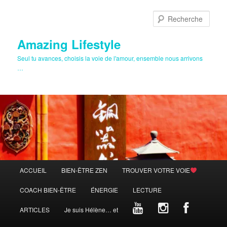
Aller
au
Rech
contenu
principal
Amazing Lifestyle
Seul tu avances, choisis la voie de l'amour, ensemble nous arrivons
…
Menu
ACCUEIL
BIEN-ÊTRE ZEN
TROUVER VOTRE VOIE
principal
COACH BIEN-ÊTRE
ÉNERGIE
LECTURE
ARTICLES
Je suis Hélène… et