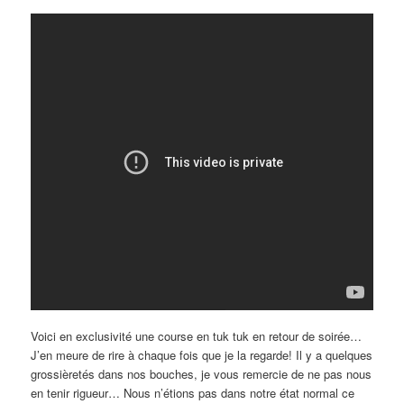
Voici en exclusivité une course en tuk tuk en retour de soirée…
J’en meure de rire à chaque fois que je la regarde! Il y a quelques
grossièretés dans nos bouches, je vous remercie de ne pas nous
en tenir rigueur… Nous n’étions pas dans notre état normal ce