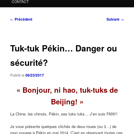
CONTACT
Navigation
←
Précédent
Suivant
→
des
articles
Tuk-tuk Pékin… Danger ou
sécurité?
Publié le
06/23/2017
« Bonjour, ni hao, tuk-tuks de
Beijing! »
La Chine, les chinois, Pékin, ses tuks tuks… J’en suis FAN!!!
Je vous présente quelques clichés de deux-roues (ou 3…) de
mon voyage à Pékin en mai 2014. C’est en observant toutes ces