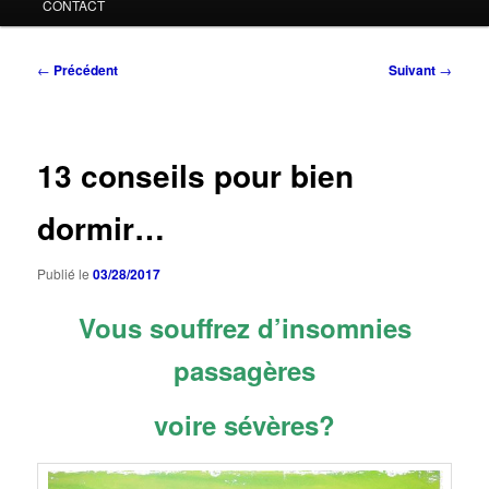
CONTACT
Navigation
←
Précédent
Suivant
→
des
articles
13 conseils pour bien
dormir…
Publié le
03/28/2017
Vous souffrez d’insomnies
passagères
voire sévères?