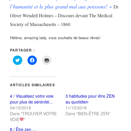
l’humanité et le plus grand mal aux poissons! »
Dr
Oliver Wendell Holmes – Discours devant The Medical
Society of Massachusetts – 1860
Hélène, amazing lady, vous souhaite de beaux rêves!
PARTAGER :
Cliquez
Cliquez
Cliquer
pour
pour
pour
partager
partager
imprimer(ouvre
sur
sur
dans
Twitter(ouvre
Facebook(ouvre
une
dans
dans
nouvelle
une
une
fenêtre)
ARTICLES SIMILAIRES
nouvelle
nouvelle
fenêtre)
fenêtre)
4 / Visualisez votre voie
3 habitudes pour être ZEN
pour plus de sérénité…
au quotidien
04/15/2018
11/15/2018
Dans "TROUVER VOTRE
Dans "BIEN-ÊTRE ZEN"
VOIE
"
8 / Être zen …