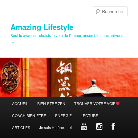
Aller
au
Rech
contenu
principal
Amazing Lifestyle
Seul tu avances, choisis la voie de l'amour, ensemble nous arrivons
…
Menu
ACCUEIL
BIEN-ÊTRE ZEN
TROUVER VOTRE VOIE
principal
COACH BIEN-ÊTRE
ÉNERGIE
LECTURE
ARTICLES
Je suis Hélène… et