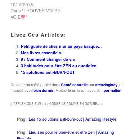
10/15/2018
Dans "TROUVER VOTRE
VOIE
"
Lisez Ces Articles:
Petit guide de chez moi au pays basque…
Mes livres essentiels…
9 / Comment changer de vie
3 habitudes pour être ZEN au quotidien
15 solutions anti-BURN-OUT
Ce contenu a été publié dans
Santé naturelle
par
amazinglady
, et
marqué avec
bien dormir
. Mettez-le en favori avec son
permalien
.
3 RÉFLEXIONS SUR «
13 CONSEILS POUR BIEN DORMIR…
»
Ping :
Les 15 solutions anti-burn-out | Amazing lifestyle
Ping :
Lieu zen pour le bien-être et être zen | Amazing
lifestyle