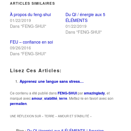
une
une
fenêtre)
ARTICLES SIMILAIRES
nouvelle
nouvelle
fenêtre)
fenêtre)
À propos du feng-shui
Du QI / énergie aux 5
01/22/2019
ÉLÉMENTS
Dans "FENG-SHUI"
01/22/2019
Dans "FENG-SHUI"
FEU – confiance en soi
09/26/2016
Dans "FENG-SHUI"
Lisez Ces Articles:
Apprenez une langue sans stress…
Ce contenu a été publié dans
FENG-SHUI
par
amazinglady
, et
marqué avec
amour
,
stabilité
,
terre
. Mettez-le en favori avec son
permalien
.
UNE RÉFLEXION SUR «
TERRE – AMOUR ET STABILITÉ
»
Ping :
Du QI (énergie) aux 5 ÉLÉMENTS | Amazing