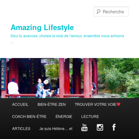
Aller
au
Rech
contenu
principal
Amazing Lifestyle
Seul tu avances, choisis la voie de l'amour, ensemble nous arrivons
…
Menu
ACCUEIL
BIEN-ÊTRE ZEN
TROUVER VOTRE VOIE
principal
COACH BIEN-ÊTRE
ÉNERGIE
LECTURE
ARTICLES
Je suis Hélène… et