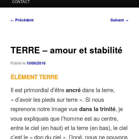
CONTACT
Navigation
←
Précédent
Suivant
→
des
articles
TERRE – amour et stabilité
Publié le
10/06/2016
ÉLÉMENT TERRE
Il est primordial d’être
ancré
dans la terre,
« d’avoir les pieds sur terre ». Si nous
reprenons notre image vue
dans la trinité
, je
vous expliquais que l’homme est au centre,
entre le ciel (en haut) et la terre (en bas), le ciel
c’est le « don du ciel », l’inné, nous ne pouvons