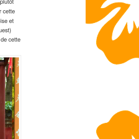
plutôt
r cette
ise et
uest)
 de cette