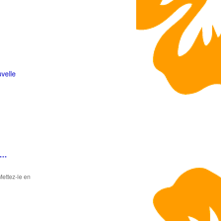
velle
ur…
Mettez-le en