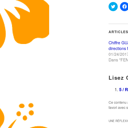
Cliquez
pour
partag
sur
Twitte
dans
une
ARTICLES
nouvel
fenêtre
Chiffre GU
directions
01/24/201
Dans "FE
Lisez 
5 / 
Ce contenu 
favori avec 
UNE RÉFLEX