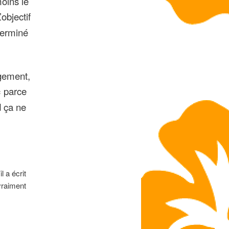
moins le
L’objectif
éterminé
ngement,
« parce
d ça ne
l a écrit
vraiment