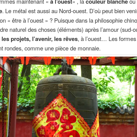
mmes maintenant «
à l’ouest
« , la
couleur
blanche
ou 
e
. Le métal est aussi au Nord-ouest. D’où peut bien veni
on « être à l’ouest » ? Puisque dans la philosophie chino
rdre naturel des choses (éléments) après l’amour (sud-o
t
les projets, l’avenir, les rêves
, à l’ouest… Les formes
nt rondes, comme une pièce de monnaie.