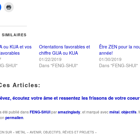
Cliquez
Cliquer
pour
pour
er
partager
imprimer(ouvre
sur
dans
r(ouvre
Facebook(ouvre
une
dans
nouvelle
une
fenêtre)
 SIMILAIRES
le
nouvelle
)
fenêtre)
A ou KUA et vos
Orientations favorables et
Être ZEN pour la nou
 favorables
chiffre GUA ou KUA
année!
7
01/22/2019
01/30/2019
NG-SHUI"
Dans "FENG-SHUI"
Dans "FENG-SHUI"
Ces Articles:
Rêvez, écoutez votre âme et ressentez les frissons de votre coe
a été publié dans
FENG-SHUI
par
amazinglady
, et marqué avec
métal
,
objectifs
. 
son
permalien
.
ION SUR «
METAL – AVENIR, OBJECTIFS, RÊVES ET PROJETS
»