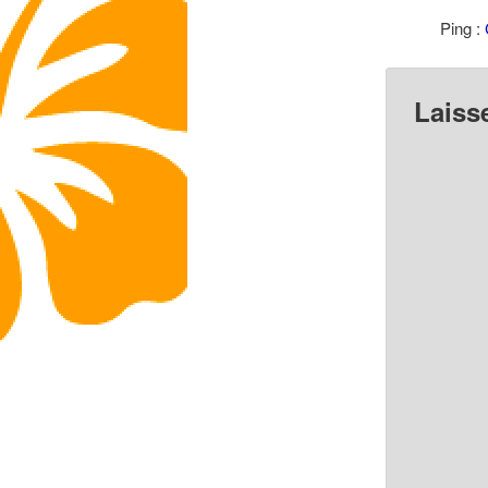
Ping :
Laiss