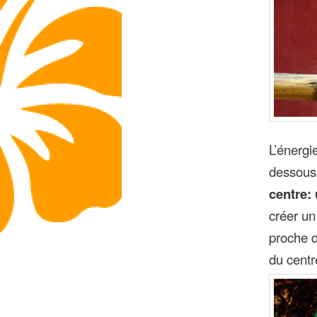
L’énergie
dessous
centre: 
créer u
proche 
du centr