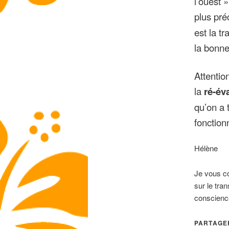
l’ouest 
plus pré
est la t
la bonne
Attentio
la
ré-év
qu’on a 
fonctio
Hélène
Je vous con
sur le tra
conscience
PARTAGER