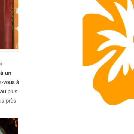
i-
 à un
z-vous à
au plus
us près