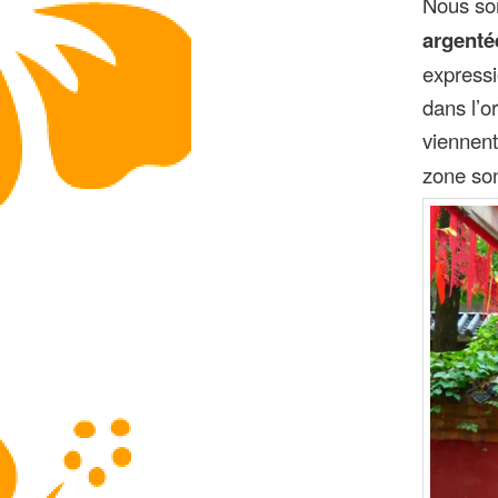
Nous so
argenté
expressi
dans l’o
viennen
zone so