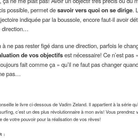
», ça ne me plait pas! Avoir un objectif très précis ou du 
cis possible, permet de
savoir vers quoi on se dirige
. 
rajectoire indiquée par la boussole, encore faut-il avoir d
 direction…
n à ne pas rester figé dans une direction, parfois le cha
aluation de vos objectifs
est nécessaire! Ce n’est pas 
toujours fait comme ça » qu’il ne faut pas changer quan
nne pas…
seille le livre ci-dessous de Vadim Zeland. Il appartient à la série qu’i
nsurfing, c’est un des plus révolutionnaire à mon avis! Vous prendrez 
 de votre pouvoir pour la réalisation de vos rêves!
 :