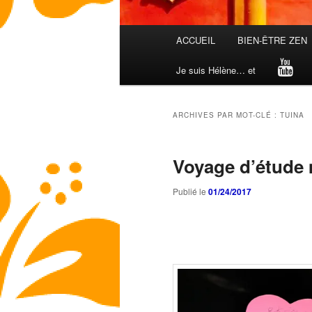
Menu
ACCUEIL
BIEN-ÊTRE ZEN
principal
Je suis Hélène… et
ARCHIVES PAR MOT-CLÉ :
TUINA
Voyage d’étude 
Publié le
01/24/2017