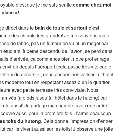
oyable c’est que je me suis sentie
comme chez moi
 place »!
nge direct dans le
bain de foule et surtout c’est
 même des chinois très grands)! Je me souviens avoir
ence de tabac, pas un fumeur en vu ni un mégot par
Un étudiant, à peine descendu de l’avion, se perd dans
halls d’arrivée, ça commence bien, notre prof enrage
environ depuis l’aéroport (cela passe très vite car je
ette « du décors »), nous posons nos valises à l’hôtel
rès moderne tout en respectant assez bien le quartier
rieure avec petite terrasse très conviviale. Nous
arrivés (à pieds jusqu’à l’hôtel dans le hutong) car
t froid aussi! Je partage ma chambre avec une autre
écouvre aussi pour la première fois. J’aime beaucoup
les toits du hutong
. Cela donne l’impression d’entrer
té car ils vivent aussi sur les toits! J’observe une jolie