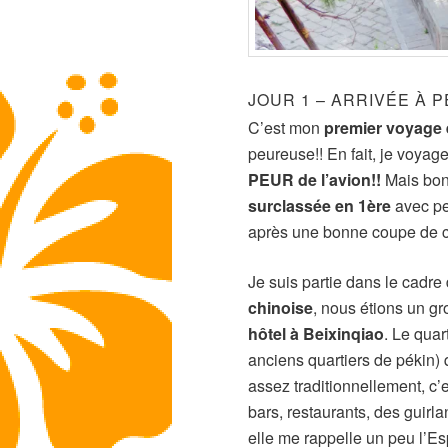
JOUR 1 – ARRIVÉE À 
C’est mon
premier voyage 
peureuse!! En fait, je voyag
PEUR de l’avion!!
Mais bon 
surclassée en 1ère
avec pe
après une bonne coupe de 
Je suis partie dans le cadre
chinoise
, nous étions un g
hôtel à Beixinqiao
. Le quar
anciens quartiers de pékin) 
assez traditionnellement, c’e
bars, restaurants, des guirl
elle me rappelle un peu l’Es