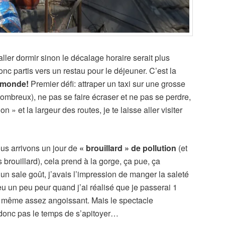
aller dormir sinon le décalage horaire serait plus
donc partis vers un restau pour le déjeuner. C’est la
 monde!
Premier défi: attraper un taxi sur une grosse
breux), ne pas se faire écraser et ne pas se perdre,
ion » et la largeur des routes, je te laisse aller visiter
us arrivons un jour de
« brouillard » de pollution
(et
 brouillard), cela prend à la gorge, ça pue, ça
un sale goût, j’avais l’impression de manger la saleté
eu un peu peur quand j’ai réalisé que je passerai 1
st même assez angoissant. Mais le spectacle
donc pas le temps de s’apitoyer…