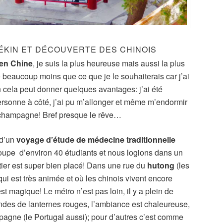
PÉKIN ET DÉCOUVERTE DES CHINOIS
en Chine
, je suis la plus heureuse mais aussi la plus
e beaucoup moins que ce que je le souhaiterais car j’ai
cela peut donner quelques avantages: j’ai été
rsonne à côté, j’ai pu m’allonger et même m’endormir
champagne! Bref presque le rêve…
 d’un
voyage d’étude de médecine traditionnelle
roupe d’environ 40 étudiants et nous logions dans un
tier est super bien placé! Dans une rue du
hutong
(les
qui est très animée et où les chinois vivent encore
st magique! Le métro n’est pas loin, il y a plein de
andes de lanternes rouges, l’ambiance est chaleureuse,
pagne (le Portugal aussi); pour d’autres c’est comme