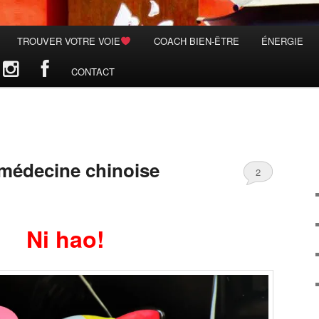
TROUVER VOTRE VOIE
COACH BIEN-ÊTRE
ÉNERGIE
CONTACT
médecine chinoise
2
Ni hao!