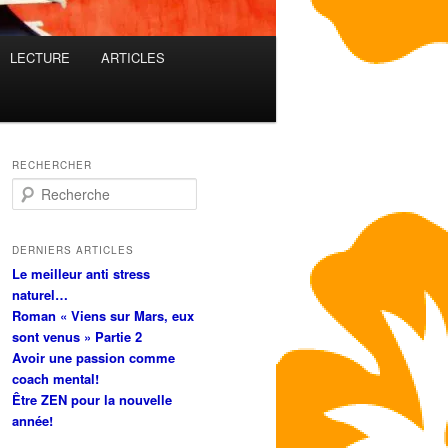
LECTURE
ARTICLES
RECHERCHER
R
e
c
h
DERNIERS ARTICLES
e
Le meilleur anti stress
r
naturel…
c
Roman « Viens sur Mars, eux
h
sont venus » Partie 2
e
Avoir une passion comme
coach mental!
Être ZEN pour la nouvelle
année!