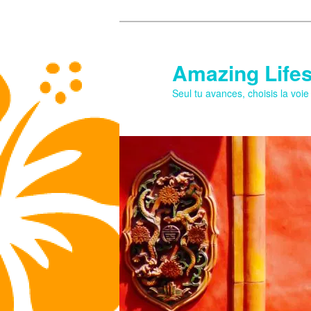
Aller
Aller
au
au
contenu
contenu
Amazing Lifes
principal
secondaire
Seul tu avances, choisis la voi