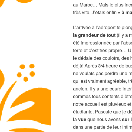
au Maroc… Mais le plus incr
très vite. J’étais enfin
« à ma
L’arrivée à l’aéroport te plo
la grandeur de tout
(il y a
été impressionnée par l’abs
terre et c’est très propre… 
le dédale des couloirs, des 
déjà! Après 3/4 heure de bus 
ne voulais pas perdre une mi
qui est vraiment agréable, t
ancien. Il y a une coure inté
sommes tous contents d’être 
notre accueil est pluvieux e
étudiante, Pascale que je d
la
vue
que nous avons
sur 
dans une partie de leur intimi