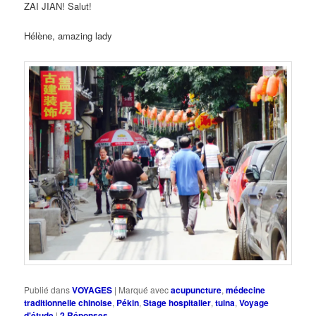
ZAI JIAN! Salut!
Hélène, amazing lady
Publié dans
VOYAGES
|
Marqué avec
acupuncture
,
médecine
traditionnelle chinoise
,
Pékin
,
Stage hospitalier
,
tuina
,
Voyage
d'étude
|
2
Réponses