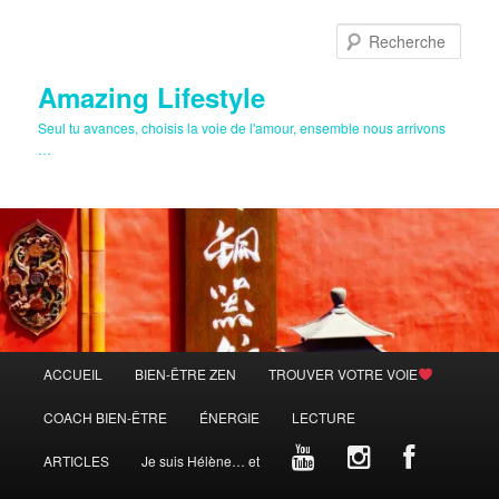
Aller
Aller
au
au
Rech
contenu
contenu
principal
secondaire
Amazing Lifestyle
Seul tu avances, choisis la voie de l'amour, ensemble nous arrivons
…
Menu
ACCUEIL
BIEN-ÊTRE ZEN
TROUVER VOTRE VOIE
principal
COACH BIEN-ÊTRE
ÉNERGIE
LECTURE
ARTICLES
Je suis Hélène… et