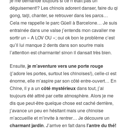
je me demande toujours si ce n’était pas un
déguisement!? Les chinois adorent danser, faire du qi
gong, taiji, chanter, se retrouver dans les parcs…
Cela me rappelle le parc Güell à Barcelone… Je suis
entrainée dans une valse j’entends mon cavalier me
sortir un « A LOV OU »; oui ok bon le problème c’est
qu’il lui manque 2 dents dans son sourire mais
l’attention est charmante! sinon il dansait très bien.
Ensuite,
je m’aventure vers une porte rouge
(j’adore les portes, surtout les chinoises!), celle-ci est
énorme, elle m’aspire par son côté entre-ouvert… En
Chine, il y a un
côté mystérieux
dans tout, j’ai
toujours été attiré par cette atmosphère. Alors je me
dis que peut-être quelque chose est caché derrière,
j’avance un peu en hésitant mais une chinoise
m’accueille et m’invite à rentrer… Je découvre un
charmant jardin
. J’arrive en fait dans
l’antre du thé!