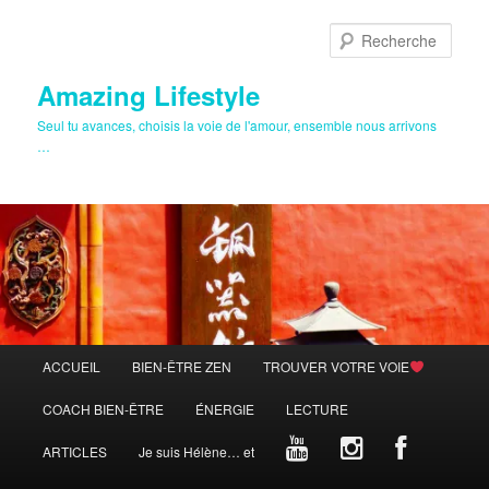
Aller
au
Rech
contenu
principal
Amazing Lifestyle
Seul tu avances, choisis la voie de l'amour, ensemble nous arrivons
…
Menu
ACCUEIL
BIEN-ÊTRE ZEN
TROUVER VOTRE VOIE
principal
COACH BIEN-ÊTRE
ÉNERGIE
LECTURE
ARTICLES
Je suis Hélène… et