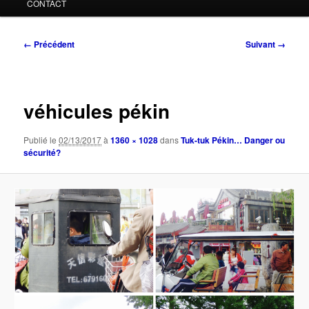
CONTACT
Navigation
← Précédent
Suivant →
des
images
véhicules pékin
Publié le
02/13/2017
à
1360 × 1028
dans
Tuk-tuk Pékin… Danger ou
sécurité?