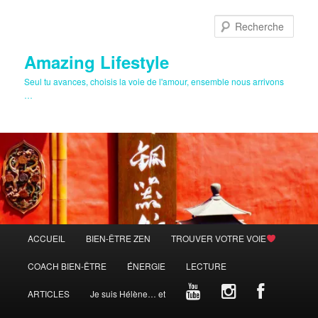
Aller
au
Rech
contenu
principal
Amazing Lifestyle
Seul tu avances, choisis la voie de l'amour, ensemble nous arrivons
…
Menu
ACCUEIL
BIEN-ÊTRE ZEN
TROUVER VOTRE VOIE
principal
COACH BIEN-ÊTRE
ÉNERGIE
LECTURE
ARTICLES
Je suis Hélène… et