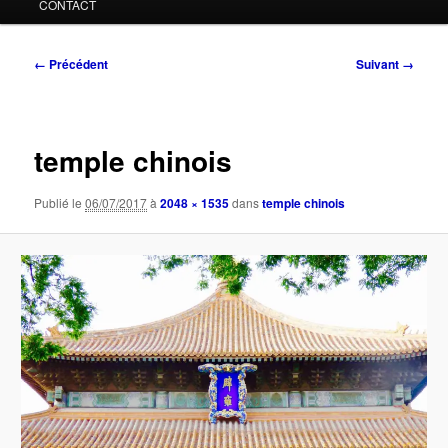
CONTACT
Navigation
← Précédent
Suivant →
des
images
temple chinois
Publié le
06/07/2017
à
2048 × 1535
dans
temple chinois