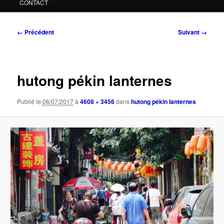
CONTACT
Navigation
← Précédent
Suivant →
des
images
hutong pékin lanternes
Publié le
06/07/2017
à
4608 × 3456
dans
hutong pékin lanternes