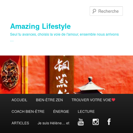
Aller
au
Rech
contenu
principal
Amazing Lifestyle
Seul tu avances, choisis la voie de l'amour, ensemble nous arrivons
…
Menu
ACCUEIL
BIEN-ÊTRE ZEN
TROUVER VOTRE VOIE
principal
COACH BIEN-ÊTRE
ÉNERGIE
LECTURE
ARTICLES
Je suis Hélène… et