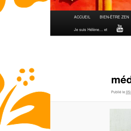
Menu
ACCUEIL
BIEN-ÊTRE ZEN
principal
Je suis Hélène… et
Navigation
des
images
méd
Publié le
05