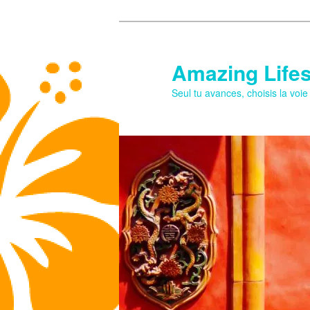
Aller
au
contenu
Amazing Lifes
principal
Seul tu avances, choisis la voi