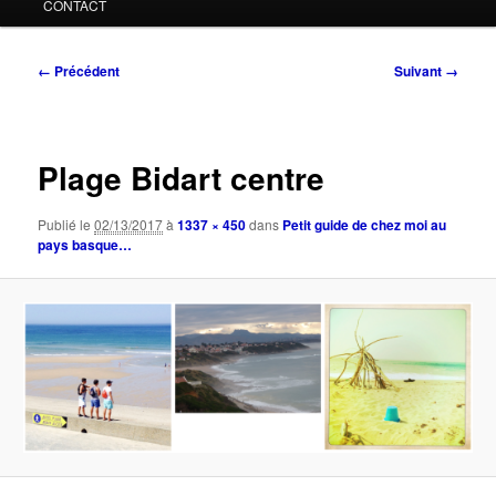
CONTACT
Navigation
← Précédent
Suivant →
des
images
Plage Bidart centre
Publié le
02/13/2017
à
1337 × 450
dans
Petit guide de chez moi au
pays basque…