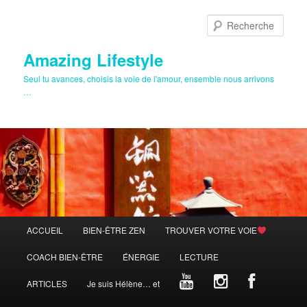
Aller
au
Rech
contenu
principal
Amazing Lifestyle
Seul tu avances, choisis la voie de l'amour, ensemble nous arrivons
…
Menu
ACCUEIL
BIEN-ÊTRE ZEN
TROUVER VOTRE VOIE
principal
COACH BIEN-ÊTRE
ÉNERGIE
LECTURE
ARTICLES
Je suis Hélène… et