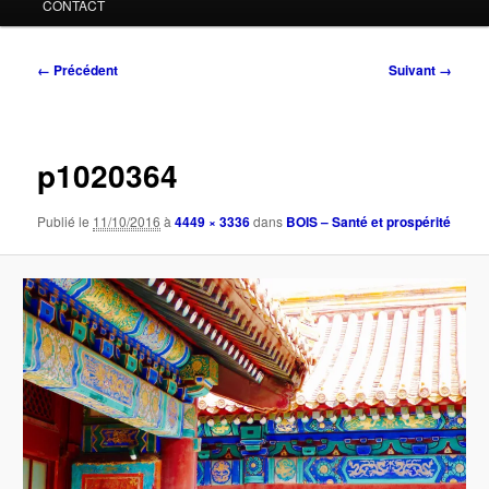
CONTACT
Navigation
← Précédent
Suivant →
des
images
p1020364
Publié le
11/10/2016
à
4449 × 3336
dans
BOIS – Santé et prospérité