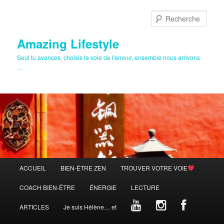
Aller
au
Rech
contenu
principal
Amazing Lifestyle
Seul tu avances, choisis la voie de l'amour, ensemble nous arrivons
…
Menu
ACCUEIL
BIEN-ÊTRE ZEN
TROUVER VOTRE VOIE
principal
COACH BIEN-ÊTRE
ÉNERGIE
LECTURE
ARTICLES
Je suis Hélène… et