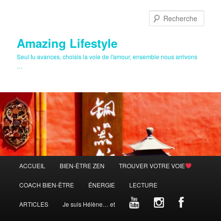
Aller
au
Rech
contenu
principal
Amazing Lifestyle
Seul tu avances, choisis la voie de l'amour, ensemble nous arrivons
…
Menu
ACCUEIL
BIEN-ÊTRE ZEN
TROUVER VOTRE VOIE
principal
COACH BIEN-ÊTRE
ÉNERGIE
LECTURE
ARTICLES
Je suis Hélène… et