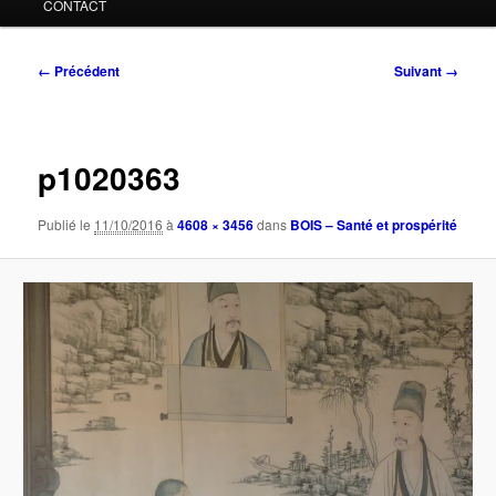
CONTACT
Navigation
← Précédent
Suivant →
des
images
p1020363
Publié le
11/10/2016
à
4608 × 3456
dans
BOIS – Santé et prospérité