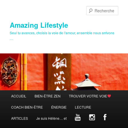
Aller
au
Rech
contenu
principal
Amazing Lifestyle
Seul tu avances, choisis la voie de l'amour, ensemble nous arrivons
…
Menu
ACCUEIL
BIEN-ÊTRE ZEN
TROUVER VOTRE VOIE
principal
COACH BIEN-ÊTRE
ÉNERGIE
LECTURE
ARTICLES
Je suis Hélène… et