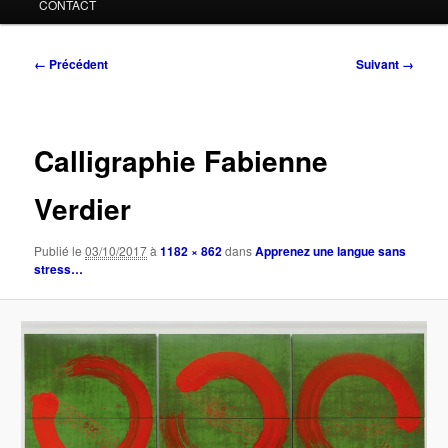
CONTACT
Navigation
← Précédent
Suivant →
des
images
Calligraphie Fabienne
Verdier
Publié le
03/10/2017
à
1182 × 862
dans
Apprenez une langue sans
stress…