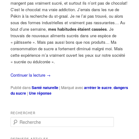
mangent pas vraiment sucré, et surtout ils n’ont pas de chocolat!
C’est le chocolat ma vraie addiction. J’errais dans les rue de
Pékin à la recherche du st-graal. Je ne l’ai pas trouvé, ou alors
sous des formes industrielles et vraiment pas rassurantes… Au
bout d’une semaine,
mes habitudes étaient cassées
. Je
trouvais de nouveaux aliments sucrés dans une espèce de
« pâtisserie ». Mais pas aussi bons que nos produits… Ma
consommation de sucre a fortement diminué malgré moi. Mais
cette expérience m’a vraiment ouvert les yeux sur notre société
« sucrée ou édulcorée ».
Continuer la lecture
→
Publié dans
Santé naturelle
|
Marqué avec
arrêter le sucre
,
dangers
du sucre
|
Une
réponse
RECHERCHER
R
e
c
h