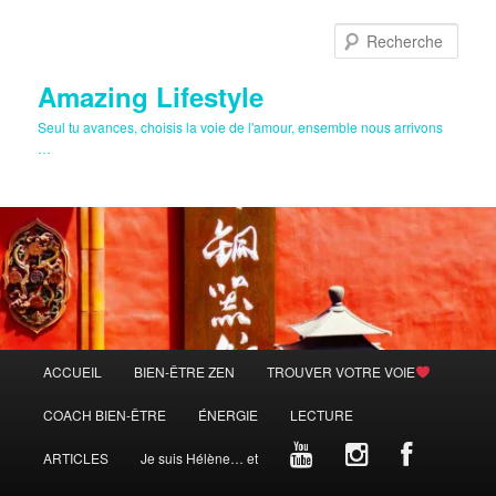
Aller
Aller
au
au
Rech
contenu
contenu
principal
secondaire
Amazing Lifestyle
Seul tu avances, choisis la voie de l'amour, ensemble nous arrivons
…
Menu
ACCUEIL
BIEN-ÊTRE ZEN
TROUVER VOTRE VOIE
principal
COACH BIEN-ÊTRE
ÉNERGIE
LECTURE
ARTICLES
Je suis Hélène… et