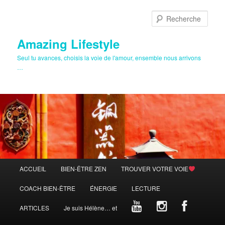
Aller
Aller
au
au
Rech
contenu
contenu
principal
secondaire
Amazing Lifestyle
Seul tu avances, choisis la voie de l'amour, ensemble nous arrivons
…
Menu
ACCUEIL
BIEN-ÊTRE ZEN
TROUVER VOTRE VOIE
principal
COACH BIEN-ÊTRE
ÉNERGIE
LECTURE
ARTICLES
Je suis Hélène… et