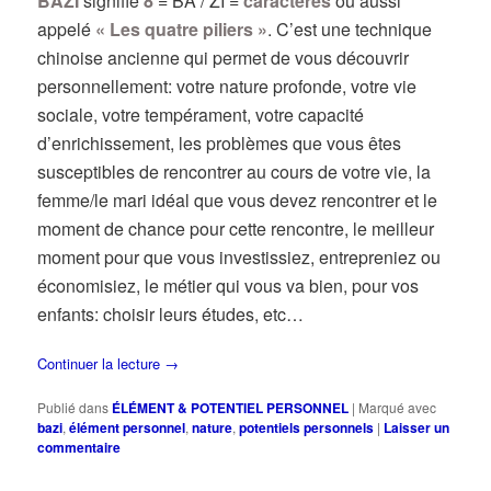
BAZI
signifie
8
= BA / ZI =
caractères
ou aussi
appelé
« Les quatre piliers »
. C’est une technique
chinoise ancienne qui permet de vous découvrir
personnellement: votre nature profonde, votre vie
sociale, votre tempérament, votre capacité
d’enrichissement, les problèmes que vous êtes
susceptibles de rencontrer au cours de votre vie, la
femme/le mari idéal que vous devez rencontrer et le
moment de chance pour cette rencontre, le meilleur
moment pour que vous investissiez, entrepreniez ou
économisiez, le métier qui vous va bien, pour vos
enfants: choisir leurs études, etc…
Continuer la lecture
→
Publié dans
ÉLÉMENT & POTENTIEL PERSONNEL
|
Marqué avec
bazi
,
élément personnel
,
nature
,
potentiels personnels
|
Laisser un
commentaire