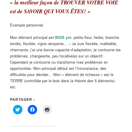
« la meilleur façon de TROUVER VOTRE VOIE
est de SAVOIR QUI VOUS ÊTES! »
Exemple personnel:
Mon élément principal est
BOIS yin
: petite fleur, herbe, branche
tendre, flexible, vigne rampante… – Je suis flexible, malléable,
charmante, j’ai une bonne capacité d’adaptation, je contourne les
problèmes, changeante, peu focalisé(e) sur un objectif.
Cependant je contourne ou transforme mes problèmes en
opportunités. Mon principal défaut est l’inconstance, des
difficultés pour décider… Mon « élément de richesse » est la
TERRE (contrôlée par le bois dans la théorie des 5 éléments).
etc.
PARTAGER :
Cliquez
Cliquez
Cliquer
pour
pour
pour
partager
partager
imprimer(ouvre
sur
sur
dans
Twitter(ouvre
Facebook(ouvre
une
dans
dans
nouvelle
une
une
fenêtre)