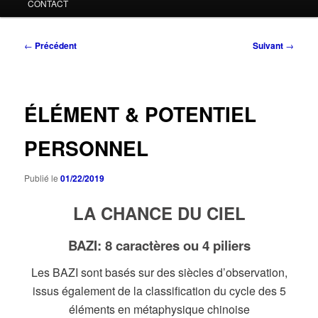
CONTACT
Navigation
←
Précédent
Suivant
→
des
articles
ÉLÉMENT & POTENTIEL
PERSONNEL
Publié le
01/22/2019
LA CHANCE DU CIEL
BAZI: 8 caractères ou 4 piliers
Les BAZI sont basés sur des siècles d’observation,
issus également de la classification du cycle des 5
éléments en métaphysique chinoise