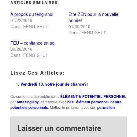
ARTICLES SIMILAIRES
nouvelle
nouvelle
fenêtre)
fenêtre)
À propos du feng-shui
Être ZEN pour la nouvelle
01/22/2019
année!
Dans "FENG-SHUI"
01/30/2019
Dans "FENG-SHUI"
FEU – confiance en soi
09/26/2016
Dans "FENG-SHUI"
Lisez Ces Articles:
Vendredi 13, votre jour de chance?!
Ce contenu a été publié dans
ÉLÉMENT & POTENTIEL PERSONNEL
par
amazinglady
, et marqué avec
bazi
,
élément personnel
,
nature
,
potentiels personnels
. Mettez-le en favori avec son
permalien
.
Laisser un commentaire