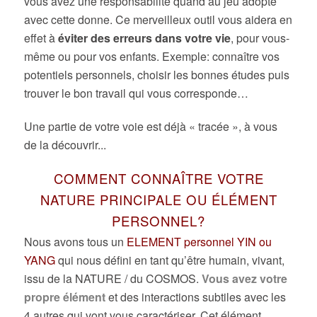
vous avez une responsabilité quand au jeu adopté
avec cette donne.
Ce merveilleux outil vous aidera en
effet à
éviter des erreurs
dans
votre vie
, pour vous-
même ou pour vos enfants. Exemple: connaître vos
potentiels personnels, choisir les bonnes études puis
trouver le bon travail qui vous corresponde…
Une partie de votre voie est déjà « tracée », à vous
de la découvrir.
..
COMMENT CONNAÎTRE VOTRE
NATURE PRINCIPALE OU ÉLÉMENT
PERSONNEL?
Nous avons tous un
ELEMENT personnel YIN ou
YANG
qui nous défini en tant qu’être humain, vivant,
issu de la NATURE / du COSMOS.
V
ous
avez votre
propre élément
et des interactions subtiles avec les
4 autres qui vont vous caractériser. Cet élément