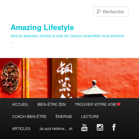
Aller
au
Rech
contenu
principal
Amazing Lifestyle
Seul tu avances, choisis la voie de l'amour, ensemble nous arrivons
…
Menu
ACCUEIL
BIEN-ÊTRE ZEN
TROUVER VOTRE VOIE
principal
COACH BIEN-ÊTRE
ÉNERGIE
LECTURE
ARTICLES
Je suis Hélène… et