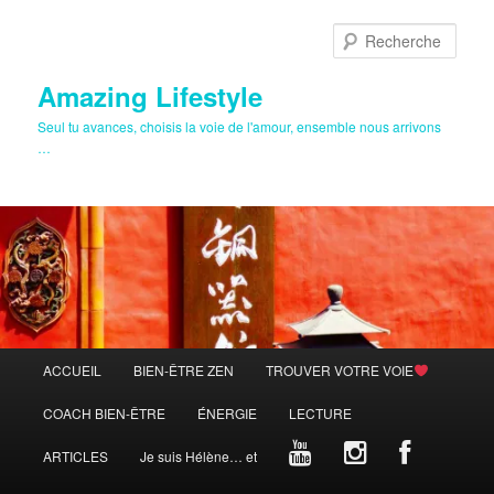
Aller
Aller
au
au
Rech
contenu
contenu
principal
secondaire
Amazing Lifestyle
Seul tu avances, choisis la voie de l'amour, ensemble nous arrivons
…
Menu
ACCUEIL
BIEN-ÊTRE ZEN
TROUVER VOTRE VOIE
principal
COACH BIEN-ÊTRE
ÉNERGIE
LECTURE
ARTICLES
Je suis Hélène… et