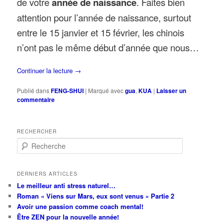
de votre
année de naissance
. Faites bien
attention pour l’année de naissance, surtout
entre le 15 janvier et 15 février, les chinois
n’ont pas le même début d’année que nous…
Continuer la lecture
→
Publié dans
FENG-SHUI
|
Marqué avec
gua
,
KUA
|
Laisser un
commentaire
RECHERCHER
R
e
c
h
DERNIERS ARTICLES
e
Le meilleur anti stress naturel…
r
Roman « Viens sur Mars, eux sont venus » Partie 2
c
Avoir une passion comme coach mental!
h
Être ZEN pour la nouvelle année!
e