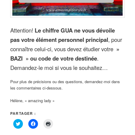
Attention!
Le chiffre GUA ne vous dévoile
pas votre élément personnel principal
, pour
connaître celui-ci, vous devez étudier votre
»
BAZI » ou code de votre destinée
.
Demandez-le moi si vous le souhaitez…
Pour plus de précisions ou des questions, demandez-moi dans
les commentaires ci-dessous.
Hélène, « amazing lady »
PARTAGER :
Cliquez
Cliquez
Cliquer
pour
pour
pour
partager
partager
imprimer(ouvre
sur
sur
dans