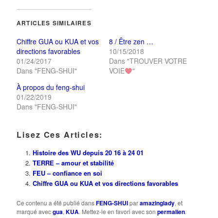
Twitter(ouvre
Facebook(ouvre
une
dans
dans
nouvelle
une
une
fenêtre)
ARTICLES SIMILAIRES
nouvelle
nouvelle
fenêtre)
fenêtre)
Chiffre GUA ou KUA et vos
8 / Être zen …
directions favorables
10/15/2018
01/24/2017
Dans "TROUVER VOTRE
Dans "FENG-SHUI"
VOIE
"
À propos du feng-shui
01/22/2019
Dans "FENG-SHUI"
Lisez Ces Articles:
Histoire des WU depuis 20 16 à 24 01
TERRE – amour et stabilité
FEU – confiance en soi
Chiffre GUA ou KUA et vos directions favorables
Ce contenu a été publié dans
FENG-SHUI
par
amazinglady
, et
marqué avec
gua
,
KUA
. Mettez-le en favori avec son
permalien
.