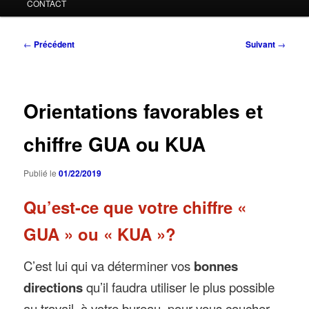
CONTACT
Navigation
←
Précédent
Suivant
→
des
articles
Orientations favorables et
chiffre GUA ou KUA
Publié le
01/22/2019
Qu’est-ce que votre chiffre «
GUA » ou « KUA »?
C’est lui qui va déterminer vos
bonnes
directions
qu’il faudra utiliser le plus possible
au travail, à votre bureau, pour vous coucher,