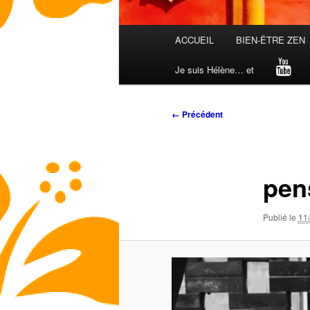
Menu
ACCUEIL
BIEN-ÊTRE ZEN
principal
Je suis Hélène… et
Navigation
← Précédent
des
images
pen
Publié le
11